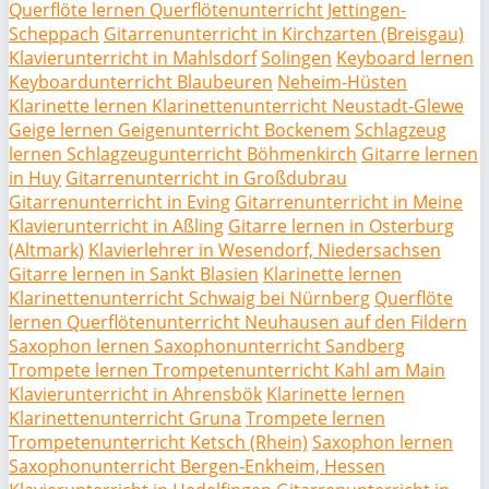
Querflöte lernen Querflötenunterricht Jettingen-
Scheppach
Gitarrenunterricht in Kirchzarten (Breisgau)
Klavierunterricht in Mahlsdorf
Solingen
Keyboard lernen
Keyboardunterricht Blaubeuren
Neheim-Hüsten
Klarinette lernen Klarinettenunterricht Neustadt-Glewe
Geige lernen Geigenunterricht Bockenem
Schlagzeug
lernen Schlagzeugunterricht Böhmenkirch
Gitarre lernen
in Huy
Gitarrenunterricht in Großdubrau
Gitarrenunterricht in Eving
Gitarrenunterricht in Meine
Klavierunterricht in Aßling
Gitarre lernen in Osterburg
(Altmark)
Klavierlehrer in Wesendorf, Niedersachsen
Gitarre lernen in Sankt Blasien
Klarinette lernen
Klarinettenunterricht Schwaig bei Nürnberg
Querflöte
lernen Querflötenunterricht Neuhausen auf den Fildern
Saxophon lernen Saxophonunterricht Sandberg
Trompete lernen Trompetenunterricht Kahl am Main
Klavierunterricht in Ahrensbök
Klarinette lernen
Klarinettenunterricht Gruna
Trompete lernen
Trompetenunterricht Ketsch (Rhein)
Saxophon lernen
Saxophonunterricht Bergen-Enkheim, Hessen