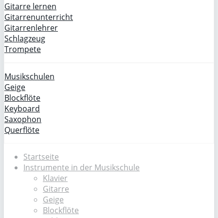
Gitarre lernen
Gitarrenunterricht
Gitarrenlehrer
Schlagzeug
Trompete
Musikschulen
Geige
Blockflöte
Keyboard
Saxophon
Querflöte
Startseite
Instrumente in der Musikschule
Klavier
Gitarre
Geige
Blockflöte