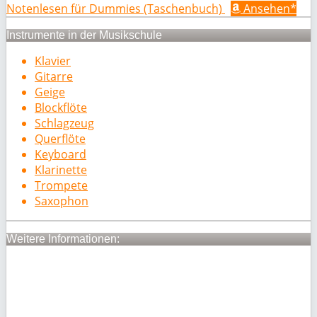
Notenlesen für Dummies (Taschenbuch)
Ansehen*
Instrumente in der Musikschule
Klavier
Gitarre
Geige
Blockflöte
Schlagzeug
Querflöte
Keyboard
Klarinette
Trompete
Saxophon
Weitere Informationen: