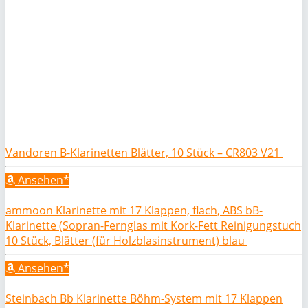
Vandoren B-Klarinetten Blätter, 10 Stück – CR803 V21
Ansehen*
ammoon Klarinette mit 17 Klappen, flach, ABS bB-
Klarinette (Sopran-Fernglas mit Kork-Fett Reinigungstuch
10 Stück, Blätter (für Holzblasinstrument) blau
Ansehen*
Steinbach Bb Klarinette Böhm-System mit 17 Klappen