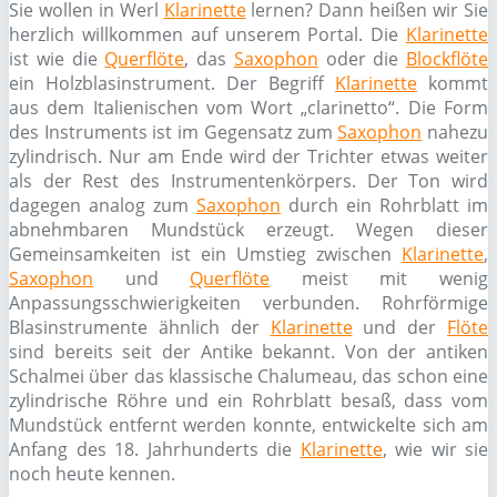
Sie wollen in Werl
Klarinette
lernen? Dann heißen wir Sie
herzlich willkommen auf unserem Portal. Die
Klarinette
ist wie die
Querflöte
, das
Saxophon
oder die
Blockflöte
ein Holzblasinstrument. Der Begriff
Klarinette
kommt
aus dem Italienischen vom Wort „clarinetto“. Die Form
des Instruments ist im Gegensatz zum
Saxophon
nahezu
zylindrisch. Nur am Ende wird der Trichter etwas weiter
als der Rest des Instrumentenkörpers. Der Ton wird
dagegen analog zum
Saxophon
durch ein Rohrblatt im
abnehmbaren Mundstück erzeugt. Wegen dieser
Gemeinsamkeiten ist ein Umstieg zwischen
Klarinette
,
Saxophon
und
Querflöte
meist mit wenig
Anpassungsschwierigkeiten verbunden. Rohrförmige
Blasinstrumente ähnlich der
Klarinette
und der
Flöte
sind bereits seit der Antike bekannt. Von der antiken
Schalmei über das klassische Chalumeau, das schon eine
zylindrische Röhre und ein Rohrblatt besaß, dass vom
Mundstück entfernt werden konnte, entwickelte sich am
Anfang des 18. Jahrhunderts die
Klarinette
, wie wir sie
noch heute kennen.