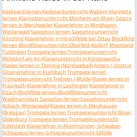
Keyboard lernen Keyboardunterricht Wabern
Klarinette
lernen Klarinettenunterricht Monheim am Rhein
Gitarre
lernen in Merchweiler
Klavierlehrer in Windhagen,
Westerwald
Saxophon lernen Saxophonunterricht
Kösching
Klavierlehrer in Hirschfelde bei Zittau
Blockflöte
lernen Blockflötenunterricht Elberfeld
Alsdorf, Rheinland
Tuttlingen
Trompete lernen Trompetenunterricht
Mühldorf am Inn
Klavierunterricht in Königswartha
Klavier lernen in Tönning (Nordseebad)
Artern / Unstrut
Gitarrenlehrer in Kulmbach
Trompete lernen
Trompetenunterricht Trebsen / Mulde
Klavier lernen in
Fraureuth
Klavierlehrer in Laichingen
Klavierlehrer in
Elzach
Blockflöte lernen Blockflötenunterricht
Waidmannslust
Saxophon lernen Saxophonunterricht
Asbach, Westerwald
Klavier lernen in Merzhausen
(Breisgau)
Trompete lernen Trompetenunterricht Bösel,
Oldenburg
Trompete lernen Trompetenunterricht
Eidelstedt
Klavierlehrer in Altenmünster, Schwaben
Schlagzeug lernen Schlagzeugunterricht Söhlde