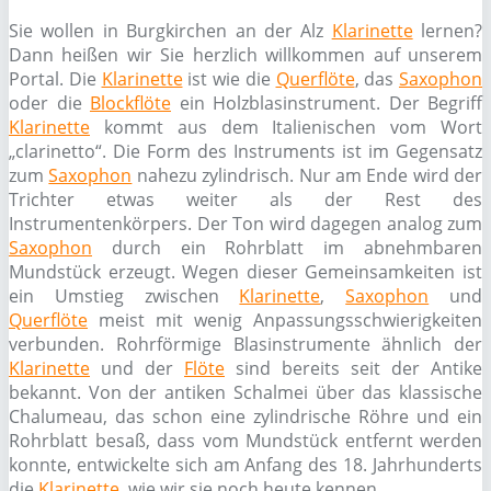
Sie wollen in Burgkirchen an der Alz
Klarinette
lernen?
Dann heißen wir Sie herzlich willkommen auf unserem
Portal. Die
Klarinette
ist wie die
Querflöte
, das
Saxophon
oder die
Blockflöte
ein Holzblasinstrument. Der Begriff
Klarinette
kommt aus dem Italienischen vom Wort
„clarinetto“. Die Form des Instruments ist im Gegensatz
zum
Saxophon
nahezu zylindrisch. Nur am Ende wird der
Trichter etwas weiter als der Rest des
Instrumentenkörpers. Der Ton wird dagegen analog zum
Saxophon
durch ein Rohrblatt im abnehmbaren
Mundstück erzeugt. Wegen dieser Gemeinsamkeiten ist
ein Umstieg zwischen
Klarinette
,
Saxophon
und
Querflöte
meist mit wenig Anpassungsschwierigkeiten
verbunden. Rohrförmige Blasinstrumente ähnlich der
Klarinette
und der
Flöte
sind bereits seit der Antike
bekannt. Von der antiken Schalmei über das klassische
Chalumeau, das schon eine zylindrische Röhre und ein
Rohrblatt besaß, dass vom Mundstück entfernt werden
konnte, entwickelte sich am Anfang des 18. Jahrhunderts
die
Klarinette
, wie wir sie noch heute kennen.