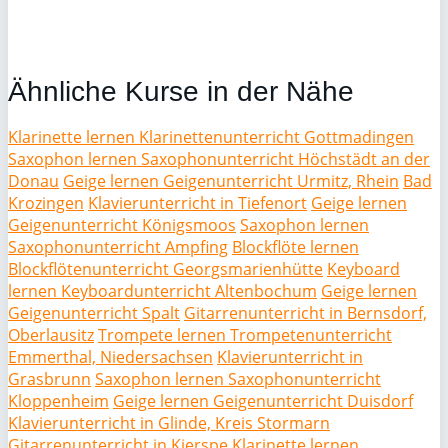
Ähnliche Kurse in der Nähe
Klarinette lernen Klarinettenunterricht Gottmadingen
Saxophon lernen Saxophonunterricht Höchstädt an der
Donau
Geige lernen Geigenunterricht Urmitz, Rhein
Bad
Krozingen
Klavierunterricht in Tiefenort
Geige lernen
Geigenunterricht Königsmoos
Saxophon lernen
Saxophonunterricht Ampfing
Blockflöte lernen
Blockflötenunterricht Georgsmarienhütte
Keyboard
lernen Keyboardunterricht Altenbochum
Geige lernen
Geigenunterricht Spalt
Gitarrenunterricht in Bernsdorf,
Oberlausitz
Trompete lernen Trompetenunterricht
Emmerthal, Niedersachsen
Klavierunterricht in
Grasbrunn
Saxophon lernen Saxophonunterricht
Kloppenheim
Geige lernen Geigenunterricht Duisdorf
Klavierunterricht in Glinde, Kreis Stormarn
Gitarrenunterricht in Kierspe
Klarinette lernen