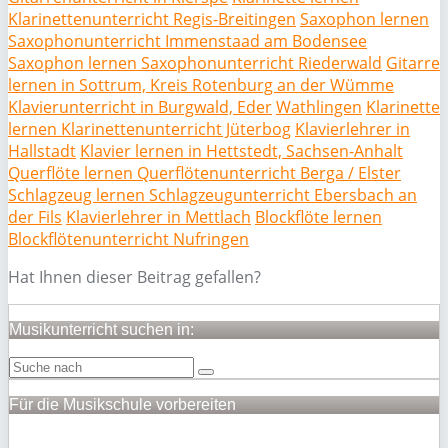
Klarinettenunterricht Regis-Breitingen
Saxophon lernen
Saxophonunterricht Immenstaad am Bodensee
Saxophon lernen Saxophonunterricht Riederwald
Gitarre
lernen in Sottrum, Kreis Rotenburg an der Wümme
Klavierunterricht in Burgwald, Eder
Wathlingen
Klarinette
lernen Klarinettenunterricht Jüterbog
Klavierlehrer in
Hallstadt
Klavier lernen in Hettstedt, Sachsen-Anhalt
Querflöte lernen Querflötenunterricht Berga / Elster
Schlagzeug lernen Schlagzeugunterricht Ebersbach an
der Fils
Klavierlehrer in Mettlach
Blockflöte lernen
Blockflötenunterricht Nufringen
Hat Ihnen dieser Beitrag gefallen?
Musikunterricht suchen in:
Für die Musikschule vorbereiten