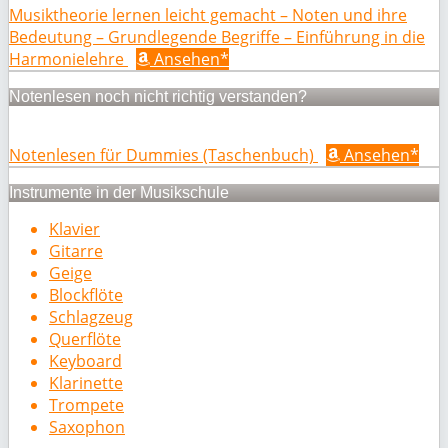
Musiktheorie lernen leicht gemacht – Noten und ihre
Bedeutung – Grundlegende Begriffe – Einführung in die
Harmonielehre
Ansehen*
Notenlesen noch nicht richtig verstanden?
Notenlesen für Dummies (Taschenbuch)
Ansehen*
Instrumente in der Musikschule
Klavier
Gitarre
Geige
Blockflöte
Schlagzeug
Querflöte
Keyboard
Klarinette
Trompete
Saxophon