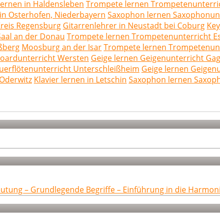
 lernen in Haldensleben
Trompete lernen Trompetenunterri
 in Osterhofen, Niederbayern
Saxophon lernen Saxophonunt
 Kreis Regensburg
Gitarrenlehrer in Neustadt bei Coburg
Key
 Saal an der Donau
Trompete lernen Trompetenunterricht E
aßberg
Moosburg an der Isar
Trompete lernen Trompetenun
oardunterricht Wersten
Geige lernen Geigenunterricht Ga
uerflötenunterricht Unterschleißheim
Geige lernen Geigen
 Oderwitz
Klavier lernen in Letschin
Saxophon lernen Saxop
eutung – Grundlegende Begriffe – Einführung in die Harmon