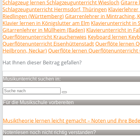
Schlagzeug lernen Schlagzeugunterricht Wiesloch
Gitarre
Schlagzeugunterricht Hermsdorf, Thüringen
Klavierlehrer
Riedlingen (Württemberg)
Gitarrenlehrer in Mintraching,
Klavier lernen in Königslutter am Elm
Klavierunterricht in
Gitarrenlehrer in Müllheim (Baden)
Klavierunterricht in F
Querflötenunterricht Krauchenwies
Keyboard lernen Keyb
Querflötenunterricht Eisenhüttenstadt
Querflöte lernen Q
Heilbronn, Neckar)
Querflöte lernen Querflötenunterricht
Hat Ihnen dieser Beitrag gefallen?
Musikunterricht suchen in:
Für die Musikschule vorbereiten
Musiktheorie lernen leicht gemacht – Noten und ihre Bed
Notenlesen noch nicht richtig verstanden?