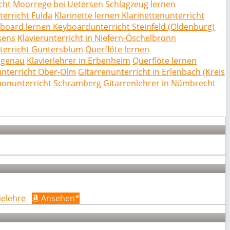
cht Moorrege bei Uetersen
Schlagzeug lernen
erricht Fulda
Klarinette lernen Klarinettenunterricht
board lernen Keyboardunterricht Steinfeld (Oldenburg)
sens
Klavierunterricht in Niefern-Öschelbronn
terricht Guntersblum
Querflöte lernen
ggenau
Klavierlehrer in Erbenheim
Querflöte lernen
unterricht Ober-Olm
Gitarrenunterricht in Erlenbach (Kreis
honunterricht Schramberg
Gitarrenlehrer in Nümbrecht
ielehre
Ansehen*