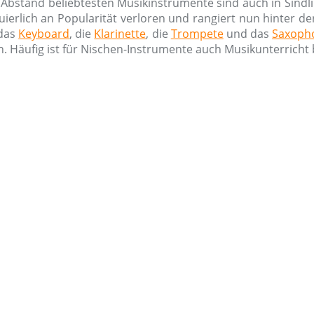
bstand beliebtesten Musikinstrumente sind auch in Sindli
nuierlich an Popularität verloren und rangiert nun hinter d
 das
Keyboard
, die
Klarinette
, die
Trompete
und das
Saxoph
. Häufig ist für Nischen-Instrumente auch Musikunterricht b