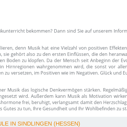
sikunterricht bekommen? Dann sind Sie auf unserem Inform
ieren, denn Musik hat eine Vielzahl von positiven Effekten
ie gehört also zu den ersten Einflüssen, die den heranwa
en Boden zu klopfen. Da der Mensch seit Anbeginn der Evol
in Hirnregionen wahrgenommen wird, die sonst vor allem
 zu versetzen, im Positiven wie im Negativen. Glück und Eu
her Musik das logische Denkvermögen stärken. Regelmäßig
gesetzt wird. Außerdem kann Musik als Motivation wirken,
kshormone frei, beruhigt, verlangsamt damit den Herzschla
 Gutes zu tun, Ihre Gesundheit und Ihr Wohlbefinden zu st
LE IN SINDLINGEN (HESSEN)