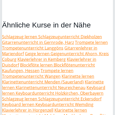
Ähnliche Kurse in der Nähe
Schlagzeug lernen Schlagzeugunterricht Diekholzen
Gitarrenunterricht in Gernrode, Harz
Trompete lernen
Trompetenunterricht Langgöns
Gitarrenlehrer in
Mariendorf
Geige lernen Geigenunterricht Ahorn, Kreis
Coburg
Klavierlehrer in Kemberg
Klavierlehrer in
Duisdorf
Blockflöte lernen Blockflötenunterricht
Kaufungen, Hessen
Trompete lernen
Trompetenunterricht Wangen
Klarinette lernen
Klarinettenunterricht Menden (Sauerland)
Klarinette
lernen Klarinettenunterricht Neureichenau
Keyboard
lernen Keyboardunterricht Holzkirchen, Oberbayern
Schlagzeug lernen Schlagzeugunterricht Eckersdorf
Keyboard lernen Keyboardunterricht Wemding
Klavierlehrer in Horgenzell
Klarinette lernen