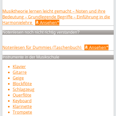
Musiktheorie lernen leicht gemacht – Noten und ihre
Bedeutung – Grundlegende Begriffe – Einführung in die
Harmonielehre
Ansehen*
Notenlesen noch nicht richtig verstanden?
Notenlesen für Dummies (Taschenbuch)
Ansehen*
Instrumente in der Musikschule
Klavier
Gitarre
Geige
Blockflöte
Schlagzeug
Querflöte
Keyboard
Klarinette
Trompete