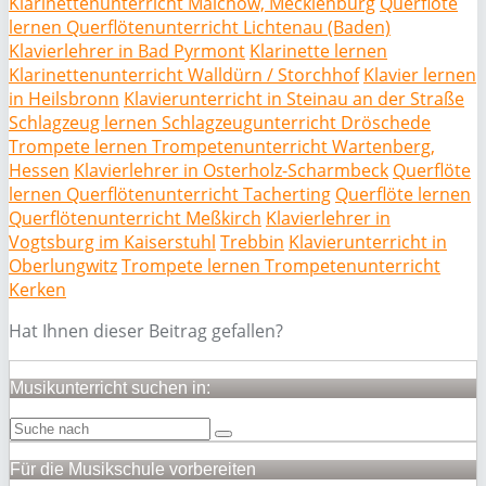
Klarinettenunterricht Malchow, Mecklenburg
Querflöte
lernen Querflötenunterricht Lichtenau (Baden)
Klavierlehrer in Bad Pyrmont
Klarinette lernen
Klarinettenunterricht Walldürn / Storchhof
Klavier lernen
in Heilsbronn
Klavierunterricht in Steinau an der Straße
Schlagzeug lernen Schlagzeugunterricht Dröschede
Trompete lernen Trompetenunterricht Wartenberg,
Hessen
Klavierlehrer in Osterholz-Scharmbeck
Querflöte
lernen Querflötenunterricht Tacherting
Querflöte lernen
Querflötenunterricht Meßkirch
Klavierlehrer in
Vogtsburg im Kaiserstuhl
Trebbin
Klavierunterricht in
Oberlungwitz
Trompete lernen Trompetenunterricht
Kerken
Hat Ihnen dieser Beitrag gefallen?
Musikunterricht suchen in:
Für die Musikschule vorbereiten