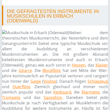
DIE GEFRAGTESTEN INSTRUMENTE IN
MUSIKSCHULEN IN ERBACH
(ODENWALD)
Neben dem
theoretischen Musikunterricht, der Notenlehre und dem
Gesangsunterricht bietet eine typische Musikschule vor
allem die Ausbildung an verschiedenen
Musikinstrumenten an. Die mit großem Abstand
beliebtesten Musikinstrumente sind auch in Erbach
(Odenwald), genau wie auch sonst in
Hessen
, das
Klavier
und die
Gitarre
. Die
Blockflöte
hat seit Mitte der 90er-
Jahre kontinuierlich an Popularität verloren und rangiert
nun hinter der
Geige
(
Violine
). Danach folgen
Schlagzeug
und
Querflöte
. Ziemlich gleichauf und immer noch
ziemlich populär sind das
Keyboard
, die
Klarinette
, die
Trompete
und das
Saxophon
. Daneben bietet jede
Musikschule je nach Verfügbarkeit an Musiklehrern die
Ausbildung für weitere Instrumente an. Häufig ist für