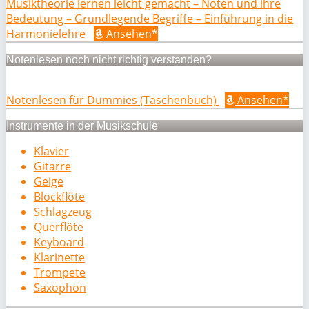
Musiktheorie lernen leicht gemacht – Noten und ihre
Bedeutung – Grundlegende Begriffe – Einführung in die
Harmonielehre
Ansehen*
Notenlesen noch nicht richtig verstanden?
Notenlesen für Dummies (Taschenbuch)
Ansehen*
Instrumente in der Musikschule
Klavier
Gitarre
Geige
Blockflöte
Schlagzeug
Querflöte
Keyboard
Klarinette
Trompete
Saxophon