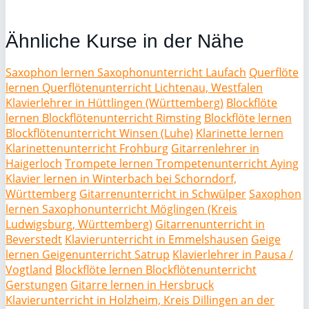
Ähnliche Kurse in der Nähe
Saxophon lernen Saxophonunterricht Laufach
Querflöte
lernen Querflötenunterricht Lichtenau, Westfalen
Klavierlehrer in Hüttlingen (Württemberg)
Blockflöte
lernen Blockflötenunterricht Rimsting
Blockflöte lernen
Blockflötenunterricht Winsen (Luhe)
Klarinette lernen
Klarinettenunterricht Frohburg
Gitarrenlehrer in
Haigerloch
Trompete lernen Trompetenunterricht Aying
Klavier lernen in Winterbach bei Schorndorf,
Württemberg
Gitarrenunterricht in Schwülper
Saxophon
lernen Saxophonunterricht Möglingen (Kreis
Ludwigsburg, Württemberg)
Gitarrenunterricht in
Beverstedt
Klavierunterricht in Emmelshausen
Geige
lernen Geigenunterricht Satrup
Klavierlehrer in Pausa /
Vogtland
Blockflöte lernen Blockflötenunterricht
Gerstungen
Gitarre lernen in Hersbruck
Klavierunterricht in Holzheim, Kreis Dillingen an der