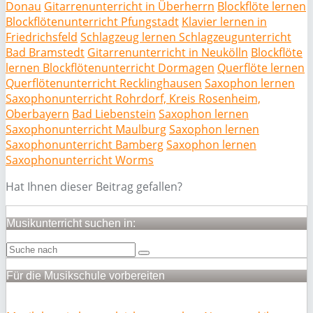
Donau
Gitarrenunterricht in Überherrn
Blockflöte lernen
Blockflötenunterricht Pfungstadt
Klavier lernen in
Friedrichsfeld
Schlagzeug lernen Schlagzeugunterricht
Bad Bramstedt
Gitarrenunterricht in Neukölln
Blockflöte
lernen Blockflötenunterricht Dormagen
Querflöte lernen
Querflötenunterricht Recklinghausen
Saxophon lernen
Saxophonunterricht Rohrdorf, Kreis Rosenheim,
Oberbayern
Bad Liebenstein
Saxophon lernen
Saxophonunterricht Maulburg
Saxophon lernen
Saxophonunterricht Bamberg
Saxophon lernen
Saxophonunterricht Worms
Hat Ihnen dieser Beitrag gefallen?
Musikunterricht suchen in:
Für die Musikschule vorbereiten