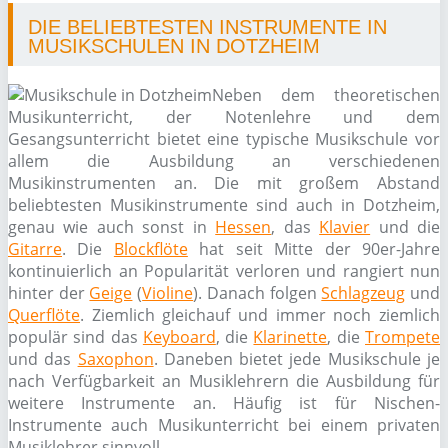
DIE BELIEBTESTEN INSTRUMENTE IN
MUSIKSCHULEN IN DOTZHEIM
Neben dem theoretischen
Musikunterricht, der Notenlehre und dem
Gesangsunterricht bietet eine typische Musikschule vor
allem die Ausbildung an verschiedenen
Musikinstrumenten an. Die mit großem Abstand
beliebtesten Musikinstrumente sind auch in Dotzheim,
genau wie auch sonst in
Hessen
, das
Klavier
und die
Gitarre
. Die
Blockflöte
hat seit Mitte der 90er-Jahre
kontinuierlich an Popularität verloren und rangiert nun
hinter der
Geige
(
Violine
). Danach folgen
Schlagzeug
und
Querflöte
. Ziemlich gleichauf und immer noch ziemlich
populär sind das
Keyboard
, die
Klarinette
, die
Trompete
und das
Saxophon
. Daneben bietet jede Musikschule je
nach Verfügbarkeit an Musiklehrern die Ausbildung für
weitere Instrumente an. Häufig ist für Nischen-
Instrumente auch Musikunterricht bei einem privaten
Musiklehrer sinnvoll.