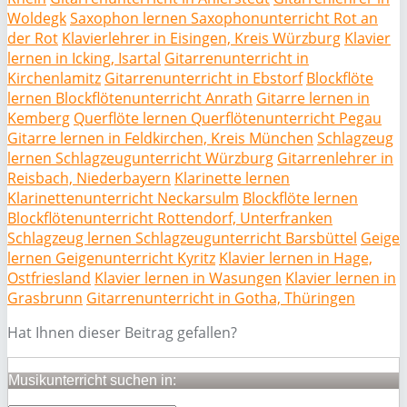
Woldegk
Saxophon lernen Saxophonunterricht Rot an
der Rot
Klavierlehrer in Eisingen, Kreis Würzburg
Klavier
lernen in Icking, Isartal
Gitarrenunterricht in
Kirchenlamitz
Gitarrenunterricht in Ebstorf
Blockflöte
lernen Blockflötenunterricht Anrath
Gitarre lernen in
Kemberg
Querflöte lernen Querflötenunterricht Pegau
Gitarre lernen in Feldkirchen, Kreis München
Schlagzeug
lernen Schlagzeugunterricht Würzburg
Gitarrenlehrer in
Reisbach, Niederbayern
Klarinette lernen
Klarinettenunterricht Neckarsulm
Blockflöte lernen
Blockflötenunterricht Rottendorf, Unterfranken
Schlagzeug lernen Schlagzeugunterricht Barsbüttel
Geige
lernen Geigenunterricht Kyritz
Klavier lernen in Hage,
Ostfriesland
Klavier lernen in Wasungen
Klavier lernen in
Grasbrunn
Gitarrenunterricht in Gotha, Thüringen
Hat Ihnen dieser Beitrag gefallen?
Musikunterricht suchen in: