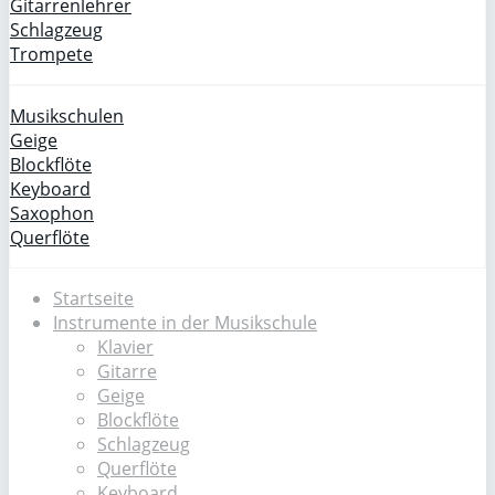
Gitarrenlehrer
Schlagzeug
Trompete
Musikschulen
Geige
Blockflöte
Keyboard
Saxophon
Querflöte
Startseite
Instrumente in der Musikschule
Klavier
Gitarre
Geige
Blockflöte
Schlagzeug
Querflöte
Keyboard