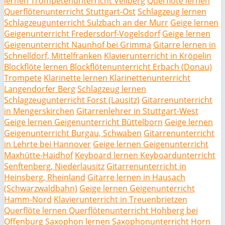
lernen Trompetenunterricht Vellberg
Querflöte lernen
Querflötenunterricht Stuttgart-Ost
Schlagzeug lernen
Schlagzeugunterricht Sulzbach an der Murr
Geige lernen
Geigenunterricht Fredersdorf-Vogelsdorf
Geige lernen
Geigenunterricht Naunhof bei Grimma
Gitarre lernen in
Schnelldorf, Mittelfranken
Klavierunterricht in Kröpelin
Blockflöte lernen Blockflötenunterricht Erbach (Donau)
Trompete
Klarinette lernen Klarinettenunterricht
Langendorfer Berg
Schlagzeug lernen
Schlagzeugunterricht Forst (Lausitz)
Gitarrenunterricht
in Mengerskirchen
Gitarrenlehrer in Stuttgart-West
Geige lernen Geigenunterricht Büttelborn
Geige lernen
Geigenunterricht Burgau, Schwaben
Gitarrenunterricht
in Lehrte bei Hannover
Geige lernen Geigenunterricht
Maxhütte-Haidhof
Keyboard lernen Keyboardunterricht
Senftenberg, Niederlausitz
Gitarrenunterricht in
Heinsberg, Rheinland
Gitarre lernen in Hausach
(Schwarzwaldbahn)
Geige lernen Geigenunterricht
Hamm-Nord
Klavierunterricht in Treuenbrietzen
Querflöte lernen Querflötenunterricht Hohberg bei
Offenburg
Saxophon lernen Saxophonunterricht Horn