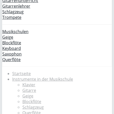
Gitarrenunterricht
Gitarrenlehrer
Schlagzeug
Trompete
Musikschulen
Geige
Blockflöte
Keyboard
Saxophon
Querflöte
Startseite
Instrumente in der Musikschule
Klavier
Gitarre
Geige
Blockflöte
Schlagzeug
Querflöte