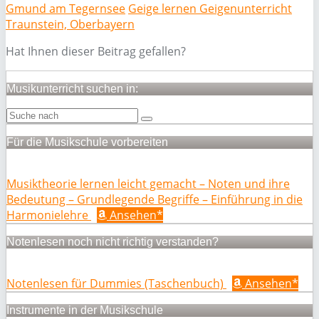
Gmund am Tegernsee
Geige lernen Geigenunterricht
Traunstein, Oberbayern
Hat Ihnen dieser Beitrag gefallen?
Musikunterricht suchen in:
Für die Musikschule vorbereiten
Musiktheorie lernen leicht gemacht – Noten und ihre
Bedeutung – Grundlegende Begriffe – Einführung in die
Harmonielehre
Ansehen*
Notenlesen noch nicht richtig verstanden?
Notenlesen für Dummies (Taschenbuch)
Ansehen*
Instrumente in der Musikschule