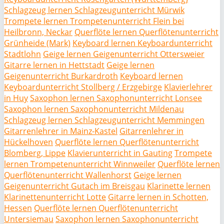
Schlagzeug lernen Schlagzeugunterricht Mürwik
Trompete lernen Trompetenunterricht Flein bei
Heilbronn, Neckar
Querflöte lernen Querflötenunterricht
Grünheide (Mark)
Keyboard lernen Keyboardunterricht
Stadtlohn
Geige lernen Geigenunterricht Ottersweier
Gitarre lernen in Hettstadt
Geige lernen
Geigenunterricht Burkardroth
Keyboard lernen
Keyboardunterricht Stollberg / Erzgebirge
Klavierlehrer
in Huy
Saxophon lernen Saxophonunterricht Lonsee
Saxophon lernen Saxophonunterricht Mildenau
Schlagzeug lernen Schlagzeugunterricht Memmingen
Gitarrenlehrer in Mainz-Kastel
Gitarrenlehrer in
Hückelhoven
Querflöte lernen Querflötenunterricht
Blomberg, Lippe
Klavierunterricht in Gauting
Trompete
lernen Trompetenunterricht Winnweiler
Querflöte lernen
Querflötenunterricht Wallenhorst
Geige lernen
Geigenunterricht Gutach im Breisgau
Klarinette lernen
Klarinettenunterricht Lotte
Gitarre lernen in Schotten,
Hessen
Querflöte lernen Querflötenunterricht
Untersiemau
Saxophon lernen Saxophonunterricht