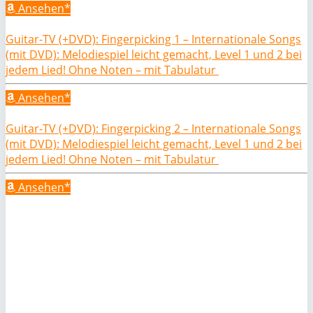
Ansehen*
Guitar-TV (+DVD): Fingerpicking 1 – Internationale Songs
(mit DVD): Melodiespiel leicht gemacht, Level 1 und 2 bei
jedem Lied! Ohne Noten – mit Tabulatur
Ansehen*
Guitar-TV (+DVD): Fingerpicking 2 – Internationale Songs
(mit DVD): Melodiespiel leicht gemacht, Level 1 und 2 bei
jedem Lied! Ohne Noten – mit Tabulatur
Ansehen*