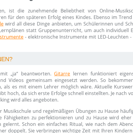
en, ist die zunehmende Beliebtheit von Online-Musik
ren für den späteren Erfolg eines Kindes. Ebenso im Trend 
le
wird all diese Dinge anbieten, um Schülerinnen und Schü
Lernplänen statt Gruppenunterricht, um auch individuell Erf
nstrumente
- elektronische Instrumente mit LED-Leuchten -
NEN?
 mit „ja“ beantworten.
Gitarre
lernen funktioniert eigen
 und Videos gemeinsam eingesetzt werden. So bekomme
n, als es mit einem Lehrer möglich wäre. Aktuelle Kurswe
ibt hoch, da sich erste Erfolge schnell einstellten. Je nac
king wird alles angeboten.
r Musikschule und regelmäßigen Übungen zu Hause häufig 
 Fähigkeiten zu perfektionieren und zu Hause wird eher s
gelernt. Schon ein einfaches Ritual, wie nach dem Aben
ner doppelt. Sie verbringen wichtige Zeit mit Ihren Kinder