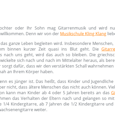
Tochter oder Ihr Sohn mag Gitarrenmusik und wird 
ch willkommen. Denn wir von der
Musikschule Kling Klang
lieb
en das ganze Leben begleiten wird. Insbesondere Menschen,
m binnen kurzer Zeit quasi ins Blut geht. Die
Gitarr
nach uns geht, wird das auch so bleiben. Die griechische
wickelte sich nach und nach im Mittelalter heraus, als bere
r sorgt dafür, dass wir den verstärkten Schall wahrnehme
 nah an Ihrem Körper haben.
wenn es jünger ist. Das heißt, dass Kinder und Jugendliche
er nicht, dass ältere Menschen das nicht auch können. Viel
ation kann man Kinder ab 4 oder 5 Jahren bereits an das
G
ahmen das Verhalten der Eltern nach und gelangen so mit 
e 1/4 Kindergitarre, ab 7 Jahren die 1/2 Kindergitarre und
rwachsenengitarre weiter.