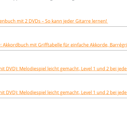
enbuch mit 2 DVDs – So kann jeder Gitarre lernen!
: Akkordbuch mit Grifftabelle für einfache Akkorde, Barrég
mit DVD): Melodiespiel leicht gemacht, Level 1 und 2 bei je
mit DVD): Melodiespiel leicht gemacht, Level 1 und 2 bei je