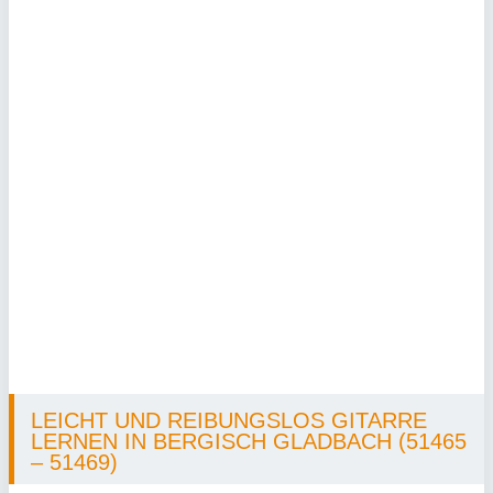
LEICHT UND REIBUNGSLOS GITARRE
LERNEN IN BERGISCH GLADBACH (51465
– 51469)