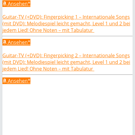
Ansehen*
Guitar-TV (+DVD): Fingerpicking 1 – Internationale Songs
(mit DVD): Melodiespiel leicht gemacht, Level 1 und 2 bei
jedem Lied! Ohne Noten – mit Tabulatur
Ansehen*
Guitar-TV (+DVD): Fingerpicking 2 – Internationale Songs
(mit DVD): Melodiespiel leicht gemacht, Level 1 und 2 bei
jedem Lied! Ohne Noten – mit Tabulatur
Ansehen*