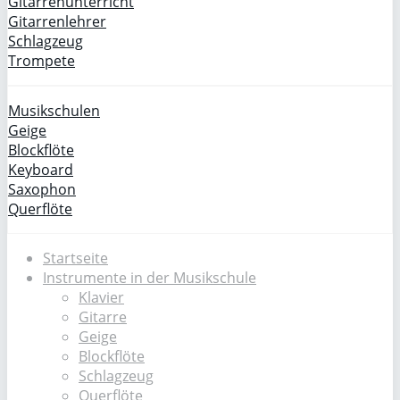
Gitarrenunterricht
Gitarrenlehrer
Schlagzeug
Trompete
Musikschulen
Geige
Blockflöte
Keyboard
Saxophon
Querflöte
Startseite
Instrumente in der Musikschule
Klavier
Gitarre
Geige
Blockflöte
Schlagzeug
Querflöte