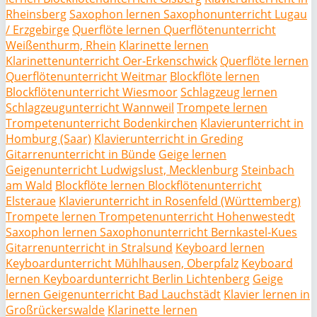
Rheinsberg
Saxophon lernen Saxophonunterricht Lugau
/ Erzgebirge
Querflöte lernen Querflötenunterricht
Weißenthurm, Rhein
Klarinette lernen
Klarinettenunterricht Oer-Erkenschwick
Querflöte lernen
Querflötenunterricht Weitmar
Blockflöte lernen
Blockflötenunterricht Wiesmoor
Schlagzeug lernen
Schlagzeugunterricht Wannweil
Trompete lernen
Trompetenunterricht Bodenkirchen
Klavierunterricht in
Homburg (Saar)
Klavierunterricht in Greding
Gitarrenunterricht in Bünde
Geige lernen
Geigenunterricht Ludwigslust, Mecklenburg
Steinbach
am Wald
Blockflöte lernen Blockflötenunterricht
Elsteraue
Klavierunterricht in Rosenfeld (Württemberg)
Trompete lernen Trompetenunterricht Hohenwestedt
Saxophon lernen Saxophonunterricht Bernkastel-Kues
Gitarrenunterricht in Stralsund
Keyboard lernen
Keyboardunterricht Mühlhausen, Oberpfalz
Keyboard
lernen Keyboardunterricht Berlin Lichtenberg
Geige
lernen Geigenunterricht Bad Lauchstädt
Klavier lernen in
Großrückerswalde
Klarinette lernen