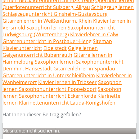
lernen Blockflötenunterricht Elze, Leine
Querflöte lernen
Querflötenunterricht Sulzberg, Allgäu
Schlagzeug lernen
Schlagzeugunterricht Ginsheim-Gustavsburg
Gitarrenlehrer in Weißenthurm, Rhein
Klavier lernen in
Versmold
Saxophon lernen Saxophonunterricht
Ludwigsburg (Württemberg)
Klavierlehrer in Calw
Gitarrenunterricht in Postbauer-Heng
Sitemap
Klavierunterricht
Eidelstedt
Geige lernen
Geigenunterricht Bubenreuth
Gitarre lernen in
Hammelburg
Saxophon lernen Saxophonunterricht
Demmin, Hansestadt
Gitarrenlehrer in Spandau
Gitarrenunterricht in Unterschleißheim
Klavierlehrer in
Wanheimerort
Klavier lernen in Tribseer
Saxophon
lernen Saxophonunterricht Poppelsdorf
Saxophon
lernen Saxophonunterricht Eckernförde
Klarinette
lernen Klarinettenunterricht Lauda-Königshofen
Hat Ihnen dieser Beitrag gefallen?
Musikunterricht suchen in: