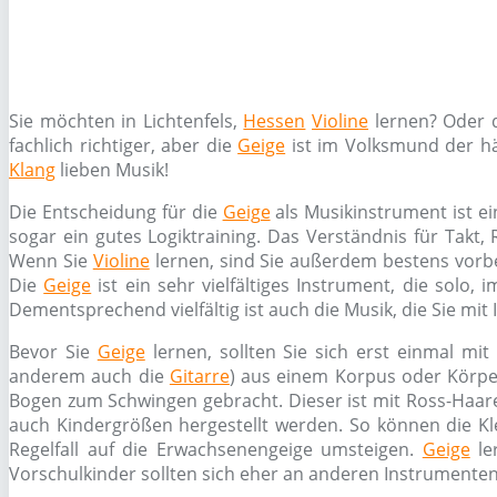
Sie möchten in Lichtenfels,
Hessen
Violine
lernen? Oder 
fachlich richtiger, aber die
Geige
ist im Volksmund der häu
Klang
lieben Musik!
Die Entscheidung für die
Geige
als Musikinstrument ist ein
sogar ein gutes Logiktraining. Das Verständnis für Takt
Wenn Sie
Violine
lernen, sind Sie außerdem bestens vorbe
Die
Geige
ist ein sehr vielfältiges Instrument, die solo
Dementsprechend vielfältig ist auch die Musik, die Sie mit 
Bevor Sie
Geige
lernen, sollten Sie sich erst einmal m
anderem auch die
Gitarre
) aus einem Korpus oder Körpe
Bogen zum Schwingen gebracht. Dieser ist mit Ross-Haa
auch Kindergrößen hergestellt werden. So können die Kle
Regelfall auf die Erwachsenengeige umsteigen.
Geige
le
Vorschulkinder sollten sich eher an anderen Instrumente