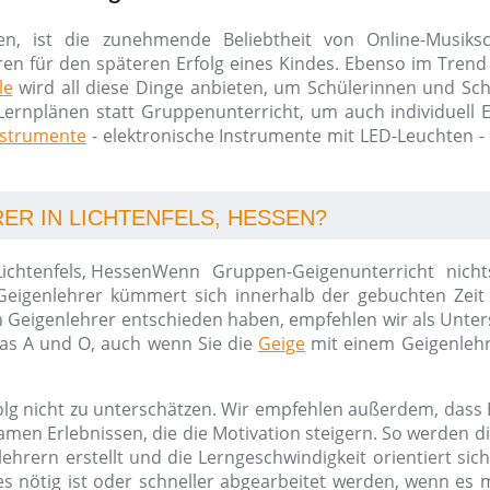
en, ist die zunehmende Beliebtheit von Online-Musik
ren für den späteren Erfolg eines Kindes. Ebenso im Trend 
le
wird all diese Dinge anbieten, um Schülerinnen und Schü
Lernplänen statt Gruppenunterricht, um auch individuell Erf
nstrumente
- elektronische Instrumente mit LED-Leuchten -
ER IN LICHTENFELS, HESSEN?
Wenn Gruppen-Geigenunterricht nichts
r Geigenlehrer kümmert sich innerhalb der gebuchten Zeit
nen Geigenlehrer entschieden haben, empfehlen wir als Unt
as A und O, auch wenn Sie die
Geige
mit einem Geigenlehr
folg nicht zu unterschätzen. Wir empfehlen außerdem, dass 
en Erlebnissen, die die Motivation steigern. So werden die
ehrern erstellt und die Lerngeschwindigkeit orientiert si
nötig ist oder schneller abgearbeitet werden, wenn es mö