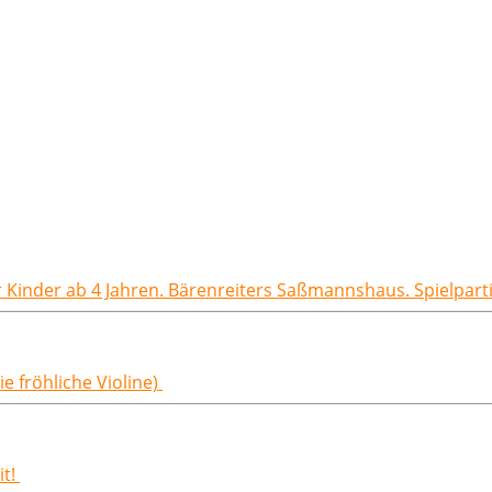
ür Kinder ab 4 Jahren. Bärenreiters Saßmannshaus. Spielpart
e fröhliche Violine)
it!