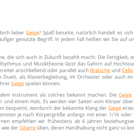
doch lieber
Geige
? Spaß beiseite, natürlich handelt es si
figer genutzte Begriff. In jedem Fall heißen wir Sie auf
e, die sich auch in Zukunft bezahlt macht. Die Fertigkeit, 
, Rhythmus und Musiktheorie lässt das Gehirn auf Hochtour
reitet anschließend oder parallel auch
Bratsche
und
Cello
, im Duett, als Klavierbegleitung, im Orchester oder auch
Ihrer
Geige
spielen können.
it dem Instrument als solches bekannt machen. Die
Geige
r und einem Hals. Es werden vier Saiten vom Körper über
ren bespannt, wordurch der bekannte Klang der
Geige
erzeu
insten je nach Körpergröße anfangs mit einer 1/16 oder 1
rnen empfehlen wir frühestens ab 6 Jahren beziehungswe
n wie der
Gitarre
üben, deren Handhabung nicht ganz so kom