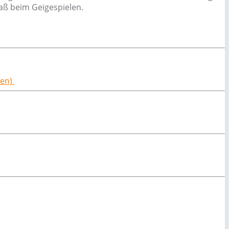
aß beim Geigespielen.
ßen)