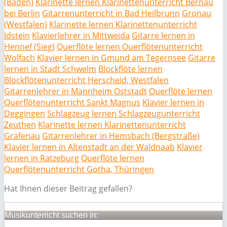
(Baden)
Klarinette lernen Klarinettenunterricht Bernau
bei Berlin
Gitarrenunterricht in Bad Heilbrunn
Gronau
(Westfalen)
Klarinette lernen Klarinettenunterricht
Idstein
Klavierlehrer in Mittweida
Gitarre lernen in
Hennef (Sieg)
Querflöte lernen Querflötenunterricht
Wolfach
Klavier lernen in Gmund am Tegernsee
Gitarre
lernen in Stadt Schwelm
Blockflöte lernen
Blockflötenunterricht Herscheid, Westfalen
Gitarrenlehrer in Mannheim Oststadt
Querflöte lernen
Querflötenunterricht Sankt Magnus
Klavier lernen in
Deggingen
Schlagzeug lernen Schlagzeugunterricht
Zeuthen
Klarinette lernen Klarinettenunterricht
Grafenau
Gitarrenlehrer in Hemsbach (Bergstraße)
Klavier lernen in Altenstadt an der Waldnaab
Klavier
lernen in Ratzeburg
Querflöte lernen
Querflötenunterricht Gotha, Thüringen
Hat Ihnen dieser Beitrag gefallen?
Musikunterricht suchen in: