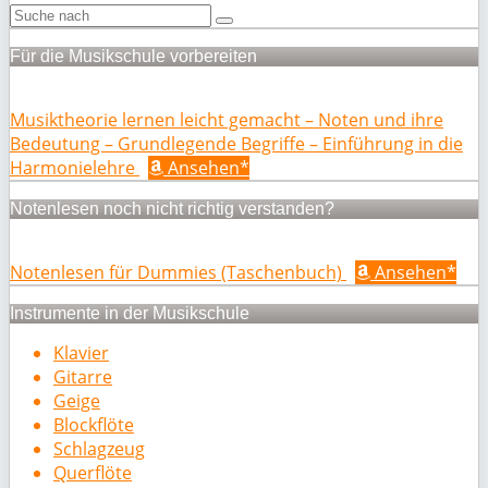
Für die Musikschule vorbereiten
Musiktheorie lernen leicht gemacht – Noten und ihre
Bedeutung – Grundlegende Begriffe – Einführung in die
Harmonielehre
Ansehen*
Notenlesen noch nicht richtig verstanden?
Notenlesen für Dummies (Taschenbuch)
Ansehen*
Instrumente in der Musikschule
Klavier
Gitarre
Geige
Blockflöte
Schlagzeug
Querflöte