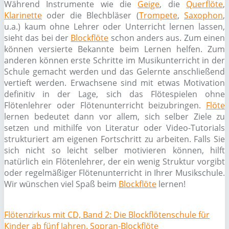
Während Instrumente wie die
Geige
, die
Querflöte
,
Klarinette
oder die Blechbläser (
Trompete
,
Saxophon
,
u.a.) kaum ohne Lehrer oder Unterricht lernen lassen,
sieht das bei der
Blockflöte
schon anders aus. Zum einen
können versierte Bekannte beim Lernen helfen. Zum
anderen können erste Schritte im Musikunterricht in der
Schule gemacht werden und das Gelernte anschließend
vertieft werden. Erwachsene sind mit etwas Motivation
definitiv in der Lage, sich das Flötespielen ohne
Flötenlehrer oder Flötenunterricht beizubringen.
Flöte
lernen bedeutet dann vor allem, sich selber Ziele zu
setzen und mithilfe von Literatur oder Video-Tutorials
strukturiert am eigenen Fortschritt zu arbeiten. Falls Sie
sich nicht so leicht selber motivieren können, hilft
natürlich ein Flötenlehrer, der ein wenig Struktur vorgibt
oder regelmäßiger Flötenunterricht in Ihrer Musikschule.
Wir wünschen viel Spaß beim
Blockflöte
lernen!
Flötenzirkus mit CD, Band 2: Die Blockflötenschule für
Kinder ab fünf Jahren. Sopran-Blockflöte