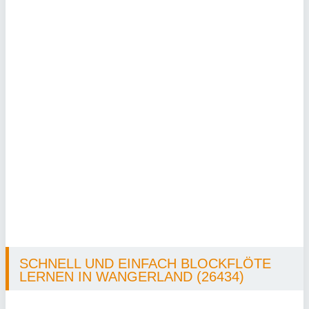
SCHNELL UND EINFACH BLOCKFLÖTE
LERNEN IN WANGERLAND (26434)