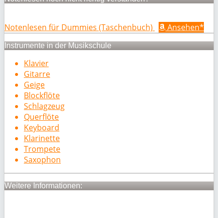
Notenlesen für Dummies (Taschenbuch)
Ansehen*
Instrumente in der Musikschule
Klavier
Gitarre
Geige
Blockflöte
Schlagzeug
Querflöte
Keyboard
Klarinette
Trompete
Saxophon
Weitere Informationen: