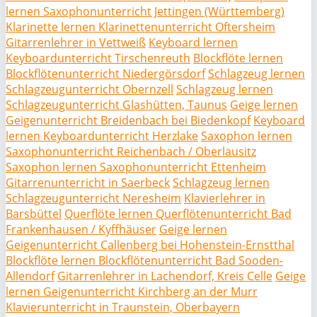
lernen Saxophonunterricht Jettingen (Württemberg)
Klarinette lernen Klarinettenunterricht Oftersheim
Gitarrenlehrer in Vettweiß
Keyboard lernen
Keyboardunterricht Tirschenreuth
Blockflöte lernen
Blockflötenunterricht Niedergörsdorf
Schlagzeug lernen
Schlagzeugunterricht Obernzell
Schlagzeug lernen
Schlagzeugunterricht Glashütten, Taunus
Geige lernen
Geigenunterricht Breidenbach bei Biedenkopf
Keyboard
lernen Keyboardunterricht Herzlake
Saxophon lernen
Saxophonunterricht Reichenbach / Oberlausitz
Saxophon lernen Saxophonunterricht Ettenheim
Gitarrenunterricht in Saerbeck
Schlagzeug lernen
Schlagzeugunterricht Neresheim
Klavierlehrer in
Barsbüttel
Querflöte lernen Querflötenunterricht Bad
Frankenhausen / Kyffhäuser
Geige lernen
Geigenunterricht Callenberg bei Hohenstein-Ernstthal
Blockflöte lernen Blockflötenunterricht Bad Sooden-
Allendorf
Gitarrenlehrer in Lachendorf, Kreis Celle
Geige
lernen Geigenunterricht Kirchberg an der Murr
Klavierunterricht in Traunstein, Oberbayern