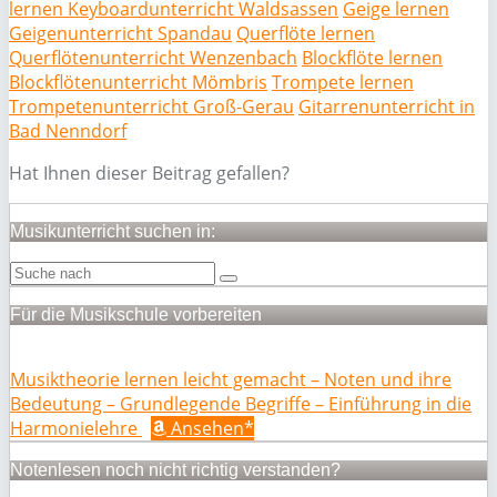
lernen Keyboardunterricht Waldsassen
Geige lernen
Geigenunterricht Spandau
Querflöte lernen
Querflötenunterricht Wenzenbach
Blockflöte lernen
Blockflötenunterricht Mömbris
Trompete lernen
Trompetenunterricht Groß-Gerau
Gitarrenunterricht in
Bad Nenndorf
Hat Ihnen dieser Beitrag gefallen?
Musikunterricht suchen in:
Für die Musikschule vorbereiten
Musiktheorie lernen leicht gemacht – Noten und ihre
Bedeutung – Grundlegende Begriffe – Einführung in die
Harmonielehre
Ansehen*
Notenlesen noch nicht richtig verstanden?