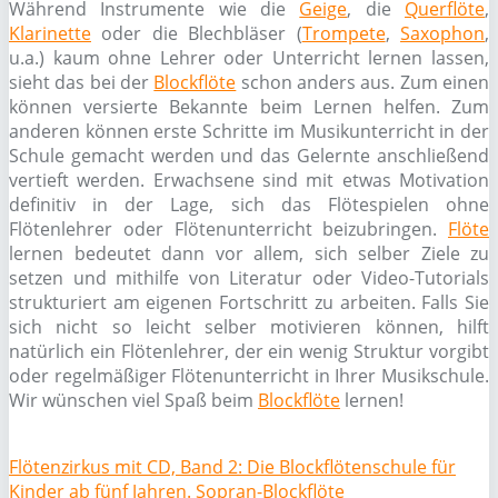
Während Instrumente wie die
Geige
, die
Querflöte
,
Klarinette
oder die Blechbläser (
Trompete
,
Saxophon
,
u.a.) kaum ohne Lehrer oder Unterricht lernen lassen,
sieht das bei der
Blockflöte
schon anders aus. Zum einen
können versierte Bekannte beim Lernen helfen. Zum
anderen können erste Schritte im Musikunterricht in der
Schule gemacht werden und das Gelernte anschließend
vertieft werden. Erwachsene sind mit etwas Motivation
definitiv in der Lage, sich das Flötespielen ohne
Flötenlehrer oder Flötenunterricht beizubringen.
Flöte
lernen bedeutet dann vor allem, sich selber Ziele zu
setzen und mithilfe von Literatur oder Video-Tutorials
strukturiert am eigenen Fortschritt zu arbeiten. Falls Sie
sich nicht so leicht selber motivieren können, hilft
natürlich ein Flötenlehrer, der ein wenig Struktur vorgibt
oder regelmäßiger Flötenunterricht in Ihrer Musikschule.
Wir wünschen viel Spaß beim
Blockflöte
lernen!
Flötenzirkus mit CD, Band 2: Die Blockflötenschule für
Kinder ab fünf Jahren. Sopran-Blockflöte