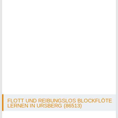
FLOTT UND REIBUNGSLOS BLOCKFLÖTE
LERNEN IN URSBERG (86513)