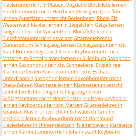
Klavierunterricht in Plauen, Vogtland
Blockflöte lernen
Blockflötenunterricht Hartheim (Breisgau)
Querflöte
lernen Querflötenunterricht Bodenheim, Rhein
Elz,
Westerwald
Klavier lernen in Ziegelstein
Geige lernen
Geigenunterricht Wiesentheid
Blockflöte lernen
Blockflötenunterricht Kevelaer
Gitarrenlehrer in
Guntersblum
Schlagzeug lernen Schlagzeugunterricht
Stadt Bremen
Keyboard lernen Keyboardunterricht
Massing im Rottal
Klavier lernen in Sillenbuch
Saxophon
lernen Saxophonunterricht Schneeberg, Erzgebirge
Klarinette lernen Klarinettenunterricht Eschau,
Unterfranken
Saxophon lernen Saxophonunterricht
Diera-Zehren
Klarinette lernen Klarinettenunterricht
Leinfelden-Echterdingen
Schlagzeug lernen
Schlagzeugunterricht Neumünster, Holstein
Keyboard
lernen Keyboardunterricht Merzen
Gitarrenlehrer in
Spandau
Klavierunterricht in Schwäbisch Gmünd
Keyboard lernen Keyboardunterricht Dortmund
Klavierlehrer in Untergriesbach, Niederbayern
Klarinette
lernen Klarinettenunterricht Johannstadt
Keyboard