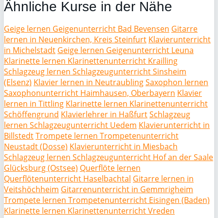
Ähnliche Kurse in der Nähe
Geige lernen Geigenunterricht Bad Bevensen
Gitarre
lernen in Neuenkirchen, Kreis Steinfurt
Klavierunterricht
in Michelstadt
Geige lernen Geigenunterricht Leuna
Klarinette lernen Klarinettenunterricht Krailling
Schlagzeug lernen Schlagzeugunterricht Sinsheim
(Elsenz)
Klavier lernen in Neutraubling
Saxophon lernen
Saxophonunterricht Haimhausen, Oberbayern
Klavier
lernen in Tittling
Klarinette lernen Klarinettenunterricht
Schöffengrund
Klavierlehrer in Haßfurt
Schlagzeug
lernen Schlagzeugunterricht Uedem
Klavierunterricht in
Billstedt
Trompete lernen Trompetenunterricht
Neustadt (Dosse)
Klavierunterricht in Miesbach
Schlagzeug lernen Schlagzeugunterricht Hof an der Saale
Glücksburg (Ostsee)
Querflöte lernen
Querflötenunterricht Haselbachtal
Gitarre lernen in
Veitshöchheim
Gitarrenunterricht in Gemmrigheim
Trompete lernen Trompetenunterricht Eisingen (Baden)
Klarinette lernen Klarinettenunterricht Vreden