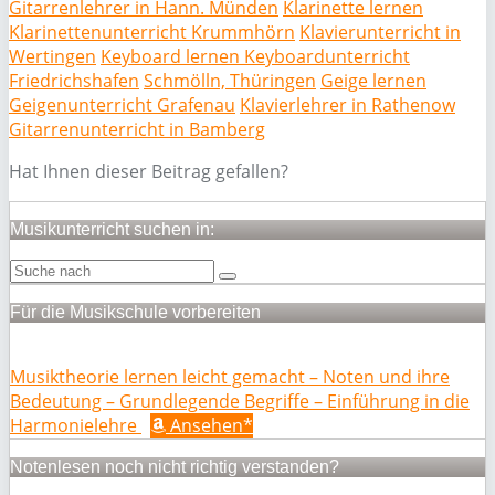
Gitarrenlehrer in Hann. Münden
Klarinette lernen
Klarinettenunterricht Krummhörn
Klavierunterricht in
Wertingen
Keyboard lernen Keyboardunterricht
Friedrichshafen
Schmölln, Thüringen
Geige lernen
Geigenunterricht Grafenau
Klavierlehrer in Rathenow
Gitarrenunterricht in Bamberg
Hat Ihnen dieser Beitrag gefallen?
Musikunterricht suchen in:
Für die Musikschule vorbereiten
Musiktheorie lernen leicht gemacht – Noten und ihre
Bedeutung – Grundlegende Begriffe – Einführung in die
Harmonielehre
Ansehen*
Notenlesen noch nicht richtig verstanden?