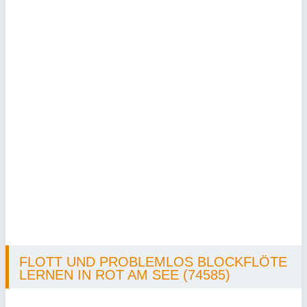
FLOTT UND PROBLEMLOS BLOCKFLÖTE
LERNEN IN ROT AM SEE (74585)