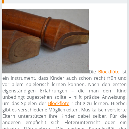
Die
Blockflöte
ist
ein Instrument, dass Kinder auch schon recht früh und
vor allem spielerisch lernen können. Nach den ersten
eigenständigen Erfahrungen – die man dem Kind
unbedingt zugestehen sollte – hilft präzise Anweisung,
um das Spielen der
Blockflöte
richtig zu lernen. Hierbei
gibt es verschiedene Möglichkeiten. Musikalisch versierte
Eltern unterstützen ihre Kinder dabei selber. Für die
anderen empfiehlt sich Flötenunterricht oder ein
privater Flötenlehrer. Die geringe Komplexität der