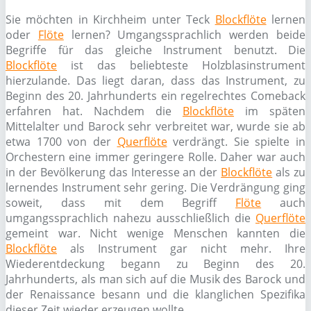
Sie möchten in Kirchheim unter Teck
Blockflöte
lernen
oder
Flöte
lernen? Umgangssprachlich werden beide
Begriffe für das gleiche Instrument benutzt. Die
Blockflöte
ist das beliebteste Holzblasinstrument
hierzulande. Das liegt daran, dass das Instrument, zu
Beginn des 20. Jahrhunderts ein regelrechtes Comeback
erfahren hat. Nachdem die
Blockflöte
im späten
Mittelalter und Barock sehr verbreitet war, wurde sie ab
etwa 1700 von der
Querflöte
verdrängt. Sie spielte in
Orchestern eine immer geringere Rolle. Daher war auch
in der Bevölkerung das Interesse an der
Blockflöte
als zu
lernendes Instrument sehr gering. Die Verdrängung ging
soweit, dass mit dem Begriff
Flöte
auch
umgangssprachlich nahezu ausschließlich die
Querflöte
gemeint war. Nicht wenige Menschen kannten die
Blockflöte
als Instrument gar nicht mehr. Ihre
Wiederentdeckung begann zu Beginn des 20.
Jahrhunderts, als man sich auf die Musik des Barock und
der Renaissance besann und die klanglichen Spezifika
dieser Zeit wieder erzeugen wollte.