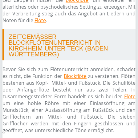
Led Zeppelin nutzen die
Blockflöte
, um entweder ein
alterliches oder psychodelisches Setting zu erzeugen. Mit
der Verbreitung stieg auch das Angebot an Liedern und
Noten für die
Flöte
.
ZEITGEMÄSSER B
LOCKFLÖTENUNTERRICHT IN K
IRCHHEIM UNTER TECK (BADEN-W
ÜRTTEMBERG)
Bevor Sie sich zum Flötenunterricht anmelden, schadet
es nicht, die Funktion der
Blockflöte
zu verstehen. Flöten
bestehen aus Kopf-, Mittel- und Fußstück. Die Schulflöte
oder Anfängerflöte besteht nur aus zwei Teilen. In
zusammengesteckter Form handelt es sich bei der
Flöte
um eine hohle Röhre mit einer Einlassöffnung am
Mundstück, einer Auslassöffnung am Fußstück und den
Grifflöchern am Mittel- und Fußstück. Die sieben
Grifflöcher werden mit den Fingern geschlossen und
geöffnet, was unterschiedliche Töne ermöglicht.