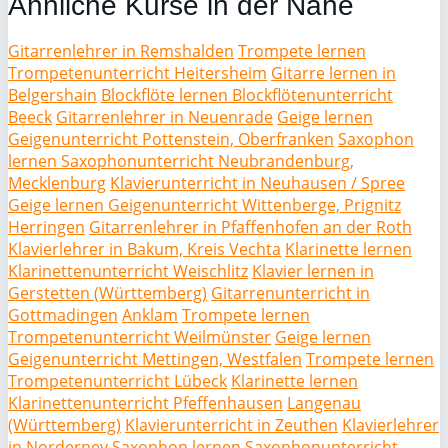
Ähnliche Kurse in der Nähe
Gitarrenlehrer in Remshalden
Trompete lernen
Trompetenunterricht Heitersheim
Gitarre lernen in
Belgershain
Blockflöte lernen Blockflötenunterricht
Beeck
Gitarrenlehrer in Neuenrade
Geige lernen
Geigenunterricht Pottenstein, Oberfranken
Saxophon
lernen Saxophonunterricht Neubrandenburg,
Mecklenburg
Klavierunterricht in Neuhausen / Spree
Geige lernen Geigenunterricht Wittenberge, Prignitz
Herringen
Gitarrenlehrer in Pfaffenhofen an der Roth
Klavierlehrer in Bakum, Kreis Vechta
Klarinette lernen
Klarinettenunterricht Weischlitz
Klavier lernen in
Gerstetten (Württemberg)
Gitarrenunterricht in
Gottmadingen
Anklam
Trompete lernen
Trompetenunterricht Weilmünster
Geige lernen
Geigenunterricht Mettingen, Westfalen
Trompete lernen
Trompetenunterricht Lübeck
Klarinette lernen
Klarinettenunterricht Pfeffenhausen
Langenau
(Württemberg)
Klavierunterricht in Zeuthen
Klavierlehrer
in Norderney
Saxophon lernen Saxophonunterricht