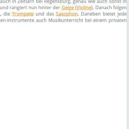
uch in Zeitlarn bei Regensburg, genau wie auch sonst in
n und rangiert nun hinter der
Geige
(
Violine
). Danach folgen
e
, die
Trompete
und das
Saxophon
. Daneben bietet jede
chen-Instrumente auch Musikunterricht bei einem privaten