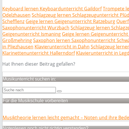
Keyboard lernen Keyboardunterricht Gaildorf
Trompete le
Odelzhausen
Schlagzeug lernen Schlagzeugunterricht Pl
Schefflenz
Geige lernen Geigenunterricht Ratzeburg
Querf
Saxophonunterricht Wurzbach
Schlagzeug lernen Schlag
Geigenunterricht Ismaning
Geige lernen Geigenunterricht
Großmehring
Saxophon lernen Saxophonunterricht Schwä
in Pliezhausen
Klavierunterricht in Dahn
Schlagzeug lerne
Klarinettenunterricht Hallerndorf
Klavierunterricht in Leg
Hat Ihnen dieser Beitrag gefallen?
Musikunterricht suchen in:
Für die Musikschule vorbereiten
Musiktheorie lernen leicht gemacht – Noten und ihre Bed
Notenlesen noch nicht richtig verstanden?