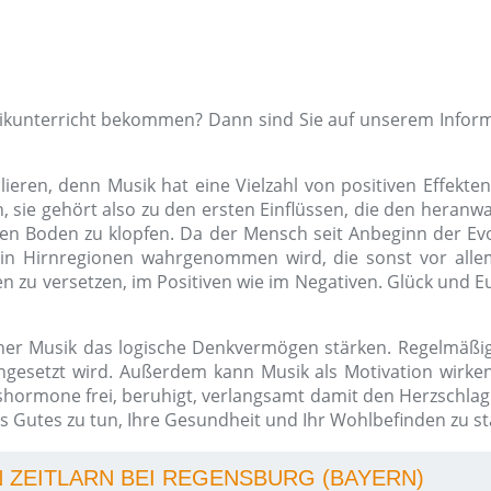
sikunterricht bekommen? Dann sind Sie auf unserem Inform
ieren, denn Musik hat eine Vielzahl von positiven Effekten
ie gehört also zu den ersten Einflüssen, die den heranwa
en Boden zu klopfen. Da der Mensch seit Anbeginn der Evol
in Hirnregionen wahrgenommen wird, die sonst vor allem
 zu versetzen, im Positiven wie im Negativen. Glück und Eu
her Musik das logische Denkvermögen stärken. Regelmäßig
gesetzt wird. Außerdem kann Musik als Motivation wirken,
kshormone frei, beruhigt, verlangsamt damit den Herzschla
 Gutes zu tun, Ihre Gesundheit und Ihr Wohlbefinden zu st
N ZEITLARN BEI REGENSBURG (BAYERN)