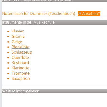
Notenlesen für Dummies (Taschenbuch)
Ansehen*
Instrumente in der Musikschule
Klavier
Gitarre
Geige
Blockflöte
Schlagzeug
Querflöte
Keyboard
Klarinette
Trompete
Saxophon
Weitere Informationen: