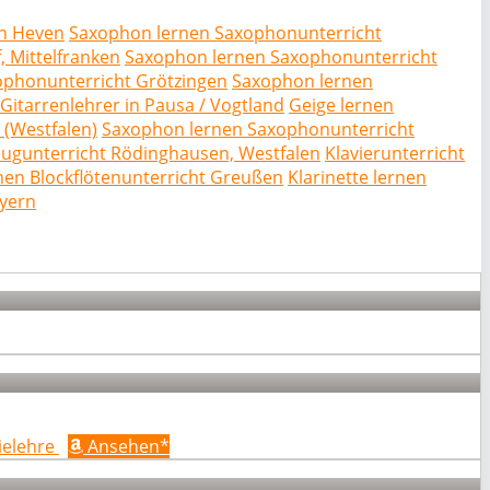
in Heven
Saxophon lernen Saxophonunterricht
 Mittelfranken
Saxophon lernen Saxophonunterricht
ophonunterricht Grötzingen
Saxophon lernen
Gitarrenlehrer in Pausa / Vogtland
Geige lernen
e (Westfalen)
Saxophon lernen Saxophonunterricht
eugunterricht Rödinghausen, Westfalen
Klavierunterricht
rnen Blockflötenunterricht Greußen
Klarinette lernen
ayern
ielehre
Ansehen*