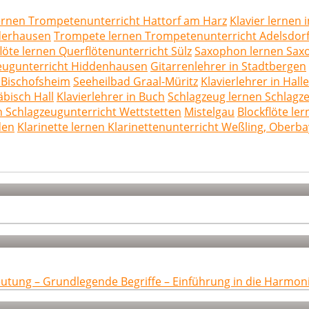
rnen Trompetenunterricht Hattorf am Harz
Klavier lernen 
üderhausen
Trompete lernen Trompetenunterricht Adelsdorf,
löte lernen Querflötenunterricht Sülz
Saxophon lernen Sax
zeugunterricht Hiddenhausen
Gitarrenlehrer in Stadtbergen
 Bischofsheim
Seeheilbad Graal-Müritz
Klavierlehrer in Hall
bisch Hall
Klavierlehrer in Buch
Schlagzeug lernen Schlagz
n Schlagzeugunterricht Wettstetten
Mistelgau
Blockflöte le
den
Klarinette lernen Klarinettenunterricht Weßling, Oberb
eutung – Grundlegende Begriffe – Einführung in die Harmon