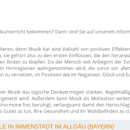
sikunterricht bekommen? Dann sind Sie auf unserem Inform
ieren, denn Musik hat eine Vielzahl von positiven Effekten
ie gehört also zu den ersten Einflüssen, die den heranwa
en Boden zu klopfen. Da der Mensch seit Anbeginn der Evol
in Hirnregionen wahrgenommen wird, die sonst vor allem
 zu versetzen, im Positiven wie im Negativen. Glück und Eu
her Musik das logische Denkvermögen stärken. Regelmäßig
gesetzt wird. Außerdem kann Musik als Motivation wirken,
kshormone frei, beruhigt, verlangsamt damit den Herzschla
 Gutes zu tun, Ihre Gesundheit und Ihr Wohlbefinden zu st
LE IN IMMENSTADT IM ALLGÄU (BAYERN)