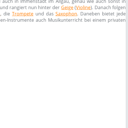
 auch in Immenstadt im Allgäu, genau wie auch sonst in
n und rangiert nun hinter der
Geige
(
Violine
). Danach folgen
e
, die
Trompete
und das
Saxophon
. Daneben bietet jede
chen-Instrumente auch Musikunterricht bei einem privaten