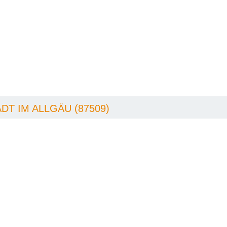
T IM ALLGÄU (87509)