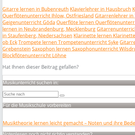
Gitarre lernen in Bubenreuth
Klavierlehrer in Hausbruch
K
Querflötenunterricht Ihlow, Ostfriesland
Gitarrenlehrer i
Geigenunterricht Göda
Querflöte lernen Querflötenunter
lernen in Neubrandenburg, Mecklenburg
Gitarrenunterric
in Staufenberg, Niedersachsen
Klarinette lernen Klarine
ob Eck
Trompete lernen Trompetenunterricht Syke
Gitarr
Grebenstein
Saxophon lernen Saxophonunterricht Wilsdr
Blockflötenunterricht Löhne
Hat Ihnen dieser Beitrag gefallen?
Musikunterricht suchen in:
Für die Musikschule vorbereiten
Musiktheorie lernen leicht gemacht – Noten und ihre Bed
Notenlesen noch nicht richtig verstanden?