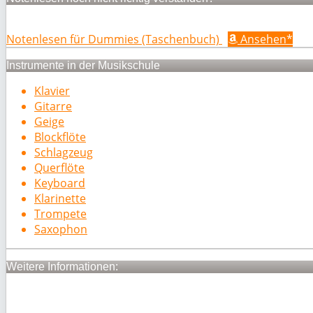
Notenlesen für Dummies (Taschenbuch)
Ansehen*
Instrumente in der Musikschule
Klavier
Gitarre
Geige
Blockflöte
Schlagzeug
Querflöte
Keyboard
Klarinette
Trompete
Saxophon
Weitere Informationen: