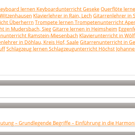
eyboard lernen Keyboardunterricht Geseke
Querflöte lern
n Witzenhausen
Klavierlehrer in Rain, Lech
Gitarrenlehrer in
richt Überherrn
Trompete lernen Trompetenunterricht Ape
ht in Mudersbach, Sieg
Gitarre lernen in Heimsheim
Eggenf
ttenunterricht Ramstein-Miesenbach
Klavierunterricht in Wöl
enlehrer in Döhlau, Kreis Hof, Saale
Gitarrenunterricht in G
uff
Schlagzeug lernen Schlagzeugunterricht Höchst
Johanne
eutung – Grundlegende Begriffe – Einführung in die Harmon