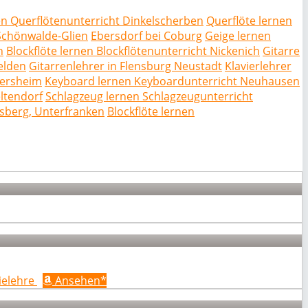
en Querflötenunterricht Dinkelscherben
Querflöte lernen
 Schönwalde-Glien
Ebersdorf bei Coburg
Geige lernen
n
Blockflöte lernen Blockflötenunterricht Nickenich
Gitarre
elden
Gitarrenlehrer in Flensburg Neustadt
Klavierlehrer
fersheim
Keyboard lernen Keyboardunterricht Neuhausen
eltendorf
Schlagzeug lernen Schlagzeugunterricht
sberg, Unterfranken
Blockflöte lernen
ielehre
Ansehen*