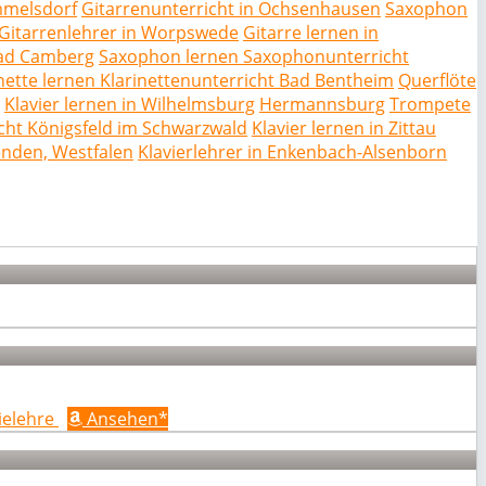
mmelsdorf
Gitarrenunterricht in Ochsenhausen
Saxophon
Gitarrenlehrer in Worpswede
Gitarre lernen in
 Bad Camberg
Saxophon lernen Saxophonunterricht
nette lernen Klarinettenunterricht Bad Bentheim
Querflöte
Klavier lernen in Wilhelmsburg
Hermannsburg
Trompete
ht Königsfeld im Schwarzwald
Klavier lernen in Zittau
enden, Westfalen
Klavierlehrer in Enkenbach-Alsenborn
ielehre
Ansehen*