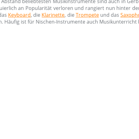
Abstand beliebtesten Musikinstrumente sind auch in Gerb
nuierlich an Popularität verloren und rangiert nun hinter d
 das
Keyboard
, die
Klarinette
, die
Trompete
und das
Saxoph
. Häufig ist für Nischen-Instrumente auch Musikunterricht b