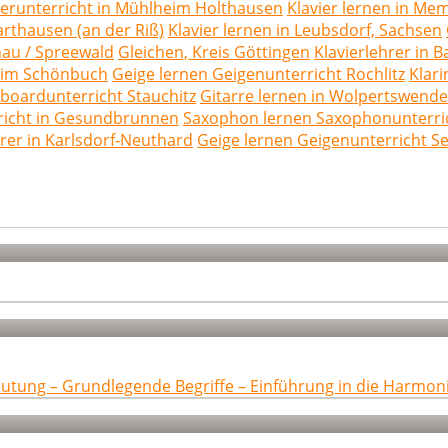
ierunterricht in Mühlheim Holthausen
Klavier lernen in Me
arthausen (an der Riß)
Klavier lernen in Leubsdorf, Sachsen
nau / Spreewald
Gleichen, Kreis Göttingen
Klavierlehrer in
l im Schönbuch
Geige lernen Geigenunterricht Rochlitz
Klari
boardunterricht Stauchitz
Gitarre lernen in Wolpertswende
rricht in Gesundbrunnen
Saxophon lernen Saxophonunterric
hrer in Karlsdorf-Neuthard
Geige lernen Geigenunterricht S
eutung – Grundlegende Begriffe – Einführung in die Harmon