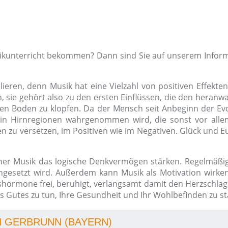
sikunterricht bekommen? Dann sind Sie auf unserem Inform
ieren, denn Musik hat eine Vielzahl von positiven Effekten
ie gehört also zu den ersten Einflüssen, die den heranwa
en Boden zu klopfen. Da der Mensch seit Anbeginn der Evol
in Hirnregionen wahrgenommen wird, die sonst vor allem
 zu versetzen, im Positiven wie im Negativen. Glück und Eu
her Musik das logische Denkvermögen stärken. Regelmäßig
gesetzt wird. Außerdem kann Musik als Motivation wirken,
kshormone frei, beruhigt, verlangsamt damit den Herzschla
 Gutes zu tun, Ihre Gesundheit und Ihr Wohlbefinden zu st
N GERBRUNN (BAYERN)