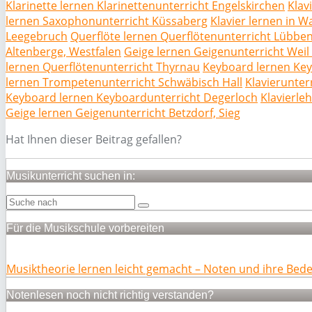
Klarinette lernen Klarinettenunterricht Engelskirchen
Klav
lernen Saxophonunterricht Küssaberg
Klavier lernen in W
Leegebruch
Querflöte lernen Querflötenunterricht Lübbe
Altenberge, Westfalen
Geige lernen Geigenunterricht Wei
lernen Querflötenunterricht Thyrnau
Keyboard lernen Key
lernen Trompetenunterricht Schwäbisch Hall
Klavierunte
Keyboard lernen Keyboardunterricht Degerloch
Klavierle
Geige lernen Geigenunterricht Betzdorf, Sieg
Hat Ihnen dieser Beitrag gefallen?
Musikunterricht suchen in:
Für die Musikschule vorbereiten
Musiktheorie lernen leicht gemacht – Noten und ihre Bed
Notenlesen noch nicht richtig verstanden?