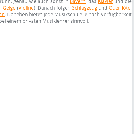
runn, genau wie auch sonst in
Bayern
, das
Klavier
und die
er
Geige
(
Violine
). Danach folgen
Schlagzeug
und
Querflöte
.
on
. Daneben bietet jede Musikschule je nach Verfügbarkeit
ei einem privaten Musiklehrer sinnvoll.