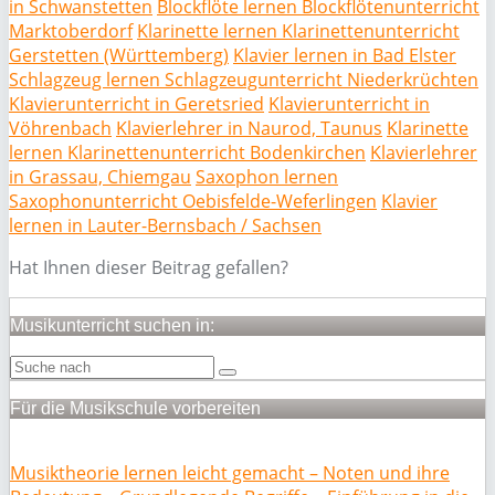
in Schwanstetten
Blockflöte lernen Blockflötenunterricht
Marktoberdorf
Klarinette lernen Klarinettenunterricht
Gerstetten (Württemberg)
Klavier lernen in Bad Elster
Schlagzeug lernen Schlagzeugunterricht Niederkrüchten
Klavierunterricht in Geretsried
Klavierunterricht in
Vöhrenbach
Klavierlehrer in Naurod, Taunus
Klarinette
lernen Klarinettenunterricht Bodenkirchen
Klavierlehrer
in Grassau, Chiemgau
Saxophon lernen
Saxophonunterricht Oebisfelde-Weferlingen
Klavier
lernen in Lauter-Bernsbach / Sachsen
Hat Ihnen dieser Beitrag gefallen?
Musikunterricht suchen in:
Für die Musikschule vorbereiten
Musiktheorie lernen leicht gemacht – Noten und ihre