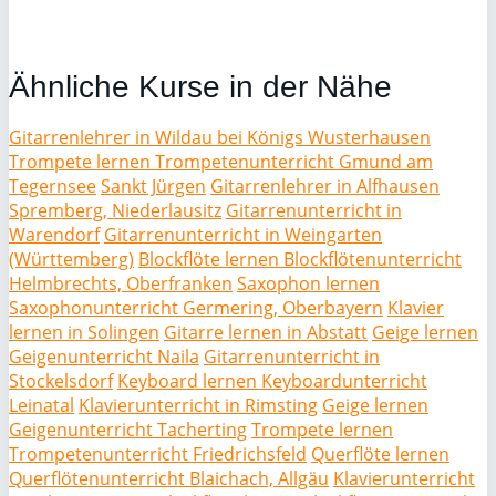
Ähnliche Kurse in der Nähe
Gitarrenlehrer in Wildau bei Königs Wusterhausen
Trompete lernen Trompetenunterricht Gmund am
Tegernsee
Sankt Jürgen
Gitarrenlehrer in Alfhausen
Spremberg, Niederlausitz
Gitarrenunterricht in
Warendorf
Gitarrenunterricht in Weingarten
(Württemberg)
Blockflöte lernen Blockflötenunterricht
Helmbrechts, Oberfranken
Saxophon lernen
Saxophonunterricht Germering, Oberbayern
Klavier
lernen in Solingen
Gitarre lernen in Abstatt
Geige lernen
Geigenunterricht Naila
Gitarrenunterricht in
Stockelsdorf
Keyboard lernen Keyboardunterricht
Leinatal
Klavierunterricht in Rimsting
Geige lernen
Geigenunterricht Tacherting
Trompete lernen
Trompetenunterricht Friedrichsfeld
Querflöte lernen
Querflötenunterricht Blaichach, Allgäu
Klavierunterricht