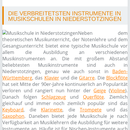
DIE VERBREITETSTEN INSTRUMENTE IN
MUSIKSCHULEN IN NIEDERSTOTZINGEN
Neben dem
theoretischen Musikunterricht, der Notenlehre und dem
Gesangsunterricht bietet eine typische Musikschule vor
allem die Ausbildung an verschiedenen
Musikinstrumenten an. Die mit großem Abstand
beliebtesten Musikinstrumente sind auch in
Niederstotzingen, genau wie auch sonst in
Baden-
Württemberg
, das
Klavier
und die
Gitarre
. Die
Blockflöte
hat seit Mitte der 90er-Jahre kontinuierlich an Popularität
verloren und rangiert nun hinter der
Geige
(
Violine
).
Danach folgen
Schlagzeug
und
Querflöte
. Ziemlich
gleichauf und immer noch ziemlich populär sind das
Keyboard
, die
Klarinette
, die
Trompete
und das
Saxophon
. Daneben bietet jede Musikschule je nach
Verfügbarkeit an Musiklehrern die Ausbildung für weitere
Instrumente an. Häufig ist für Nischen-Instrumente auch