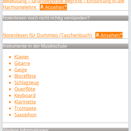
Bedeutung – Grundlegende Begriffe – Einführung in die
Harmonielehre
Ansehen*
Notenlesen noch nicht richtig verstanden?
Notenlesen für Dummies (Taschenbuch)
Ansehen*
Instrumente in der Musikschule
Klavier
Gitarre
Geige
Blockflöte
Schlagzeug
Querflöte
Keyboard
Klarinette
Trompete
Saxophon
Weitere Informationen: