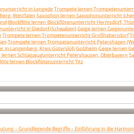
enunterricht in Lengede
Trompete lernen Trompetenunterri
nberg, Westfalen
Saxophon lernen Saxophonunterricht Ich
and
Blockflöte lernen Blockflötenunterricht Hermsdorf, Thü
nunterricht in Diedorf (Schwaben)
Geige lernen Geigenunte
e
Trompete lernen Trompetenunterricht Großhabersdorf
T
ßen
Trompete lernen Trompetenunterricht Petershagen (W
er in Langenberg, Kreis Gütersloh
Golzheim
Geige lernen Ge
 lernen Schlagzeugunterricht Petershausen, Oberbayern
Sa
löte lernen Blockflötenunterricht Titz
eutung – Grundlegende Begriffe – Einführung in die Harmon