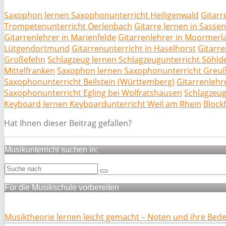
Saxophon lernen Saxophonunterricht Heiligenwald
Gitarr
Trompetenunterricht Oerlenbach
Gitarre lernen in Sasse
Gitarrenlehrer in Marienfelde
Gitarrenlehrer in Moormerl
Lütgendortmund
Gitarrenunterricht in Haselhorst
Gitarre
Großefehn
Schlagzeug lernen Schlagzeugunterricht Söhld
Mittelfranken
Saxophon lernen Saxophonunterricht Greu
Saxophonunterricht Beilstein (Württemberg)
Gitarrenlehr
Saxophonunterricht Egling bei Wolfratshausen
Schlagzeug
Keyboard lernen Keyboardunterricht Weil am Rhein
Blockf
Hat Ihnen dieser Beitrag gefallen?
Musikunterricht suchen in:
Für die Musikschule vorbereiten
Musiktheorie lernen leicht gemacht – Noten und ihre Bed