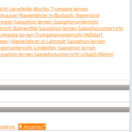
cht Leinefelde-Worbis
Trompete lernen
enhausen
Klavierlehrer in Burbach, Siegerland
ringen
Saxophon lernen Saxophonunterricht
rricht Bahrenfeld
Saxophon lernen Saxophonunterricht
rompete lernen Trompetenunterricht Heßdorf,
eser)
Klavierlehrer in Lahstedt
Saxophon lernen
igenunterricht Lindenfels
Saxophon lernen
xophon lernen Saxophonunterricht Urbach (Rems)
ielehre
Ansehen*