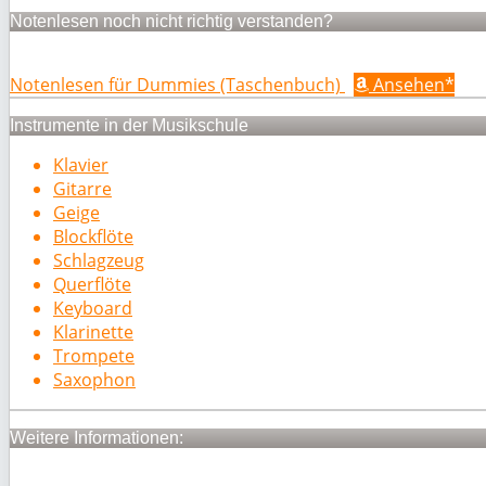
Notenlesen noch nicht richtig verstanden?
Notenlesen für Dummies (Taschenbuch)
Ansehen*
Instrumente in der Musikschule
Klavier
Gitarre
Geige
Blockflöte
Schlagzeug
Querflöte
Keyboard
Klarinette
Trompete
Saxophon
Weitere Informationen: