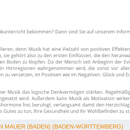
sikunterricht bekommen? Dann sind Sie auf unserem Inform
ieren, denn Musik hat eine Vielzahl von positiven Effekten
ie gehört also zu den ersten Einflüssen, die den heranwa
en Boden zu klopfen. Da der Mensch seit Anbeginn der Evol
in Hirnregionen wahrgenommen wird, die sonst vor allem
 zu versetzen, im Positiven wie im Negativen. Glück und Eu
her Musik das logische Denkvermögen stärken. Regelmäßig
gesetzt wird. Außerdem kann Musik als Motivation wirken,
kshormone frei, beruhigt, verlangsamt damit den Herzschla
 Gutes zu tun, Ihre Gesundheit und Ihr Wohlbefinden zu st
 IN MAUER (BADEN) (BADEN-WÜRTTEMBERG)