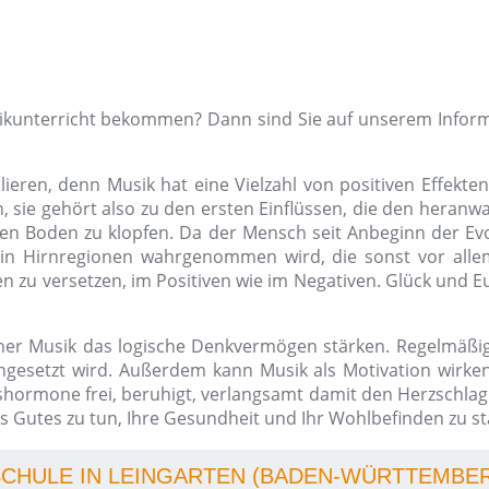
sikunterricht bekommen? Dann sind Sie auf unserem Inform
ieren, denn Musik hat eine Vielzahl von positiven Effekten
ie gehört also zu den ersten Einflüssen, die den heranwa
en Boden zu klopfen. Da der Mensch seit Anbeginn der Evol
in Hirnregionen wahrgenommen wird, die sonst vor allem
 zu versetzen, im Positiven wie im Negativen. Glück und Eu
her Musik das logische Denkvermögen stärken. Regelmäßig
gesetzt wird. Außerdem kann Musik als Motivation wirken,
kshormone frei, beruhigt, verlangsamt damit den Herzschla
 Gutes zu tun, Ihre Gesundheit und Ihr Wohlbefinden zu st
SCHULE IN LEINGARTEN (BADEN-WÜRTTEMBE