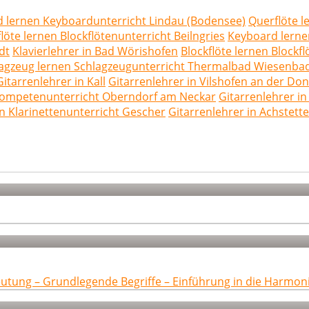
 lernen Keyboardunterricht Lindau (Bodensee)
Querflöte l
flöte lernen Blockflötenunterricht Beilngries
Keyboard lern
dt
Klavierlehrer in Bad Wörishofen
Blockflöte lernen Blockf
agzeug lernen Schlagzeugunterricht Thermalbad Wiesenba
Gitarrenlehrer in Kall
Gitarrenlehrer in Vilshofen an der Do
rompetenunterricht Oberndorf am Neckar
Gitarrenlehrer i
en Klarinettenunterricht Gescher
Gitarrenlehrer in Achstett
eutung – Grundlegende Begriffe – Einführung in die Harmon