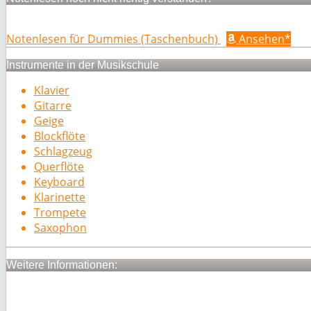
Notenlesen für Dummies (Taschenbuch)
Ansehen*
Instrumente in der Musikschule
Klavier
Gitarre
Geige
Blockflöte
Schlagzeug
Querflöte
Keyboard
Klarinette
Trompete
Saxophon
Weitere Informationen: