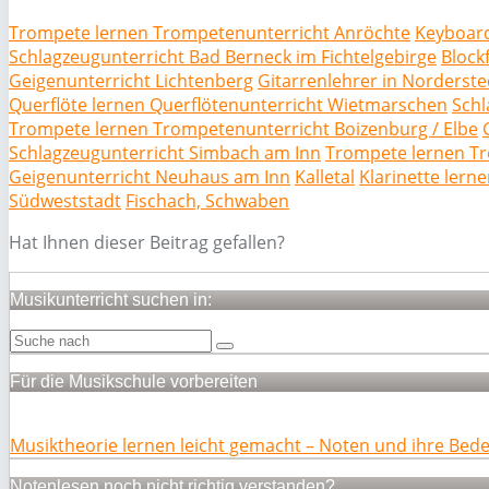
Trompete lernen Trompetenunterricht Anröchte
Keyboard
Schlagzeugunterricht Bad Berneck im Fichtelgebirge
Block
Geigenunterricht Lichtenberg
Gitarrenlehrer in Norderste
Querflöte lernen Querflötenunterricht Wietmarschen
Schl
Trompete lernen Trompetenunterricht Boizenburg / Elbe
Schlagzeugunterricht Simbach am Inn
Trompete lernen T
Geigenunterricht Neuhaus am Inn
Kalletal
Klarinette lern
Südweststadt
Fischach, Schwaben
Hat Ihnen dieser Beitrag gefallen?
Musikunterricht suchen in:
Für die Musikschule vorbereiten
Musiktheorie lernen leicht gemacht – Noten und ihre Bed
Notenlesen noch nicht richtig verstanden?