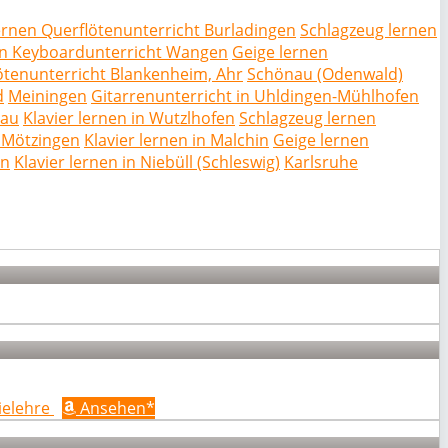
ernen Querflötenunterricht Burladingen
Schlagzeug lernen
en Keyboardunterricht Wangen
Geige lernen
lötenunterricht Blankenheim, Ahr
Schönau (Odenwald)
d
Meiningen
Gitarrenunterricht in Uhldingen-Mühlhofen
nau
Klavier lernen in Wutzlhofen
Schlagzeug lernen
n Mötzingen
Klavier lernen in Malchin
Geige lernen
en
Klavier lernen in Niebüll (Schleswig)
Karlsruhe
ielehre
Ansehen*