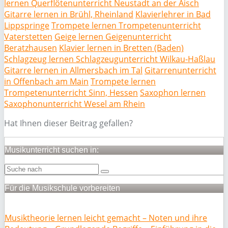
lernen Querflötenunterricht Neustadt an der Aisch
Gitarre lernen in Brühl, Rheinland
Klavierlehrer in Bad
Lippspringe
Trompete lernen Trompetenunterricht
Vaterstetten
Geige lernen Geigenunterricht
Beratzhausen
Klavier lernen in Bretten (Baden)
Schlagzeug lernen Schlagzeugunterricht Wilkau-Haßlau
Gitarre lernen in Allmersbach im Tal
Gitarrenunterricht
in Offenbach am Main
Trompete lernen
Trompetenunterricht Sinn, Hessen
Saxophon lernen
Saxophonunterricht Wesel am Rhein
Hat Ihnen dieser Beitrag gefallen?
Musikunterricht suchen in:
Für die Musikschule vorbereiten
Musiktheorie lernen leicht gemacht – Noten und ihre