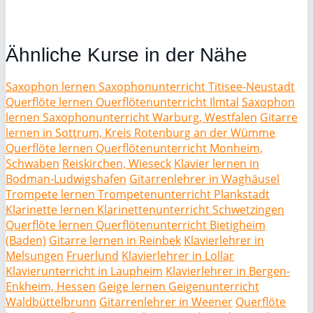
Ähnliche Kurse in der Nähe
Saxophon lernen Saxophonunterricht Titisee-Neustadt
Querflöte lernen Querflötenunterricht Ilmtal
Saxophon
lernen Saxophonunterricht Warburg, Westfalen
Gitarre
lernen in Sottrum, Kreis Rotenburg an der Wümme
Querflöte lernen Querflötenunterricht Monheim,
Schwaben
Reiskirchen, Wieseck
Klavier lernen in
Bodman-Ludwigshafen
Gitarrenlehrer in Waghäusel
Trompete lernen Trompetenunterricht Plankstadt
Klarinette lernen Klarinettenunterricht Schwetzingen
Querflöte lernen Querflötenunterricht Bietigheim
(Baden)
Gitarre lernen in Reinbek
Klavierlehrer in
Melsungen
Fruerlund
Klavierlehrer in Lollar
Klavierunterricht in Laupheim
Klavierlehrer in Bergen-
Enkheim, Hessen
Geige lernen Geigenunterricht
Waldbüttelbrunn
Gitarrenlehrer in Weener
Querflöte