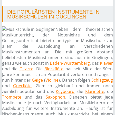
DIE POPULÄRSTEN INSTRUMENTE IN
MUSIKSCHULEN IN GÜGLINGEN
Neben dem theoretischen
Musikunterricht, der Notenlehre und dem
Gesangsunterricht bietet eine typische Musikschule vor
allem die Ausbildung an verschiedenen
Musikinstrumenten an. Die mit großem Abstand
beliebtesten Musikinstrumente sind auch in Güglingen,
genau wie auch sonst in
Baden-Württemberg
, das
Klavier
und die
Gitarre
. Die
Blockflöte
hat seit Mitte der 90er-
Jahre kontinuierlich an Popularität verloren und rangiert
nun hinter der
Geige
(
Violine
). Danach folgen
Schlagzeug
und
Querflöte
. Ziemlich gleichauf und immer noch
ziemlich populär sind das
Keyboard
, die
Klarinette
, die
Trompete
und das
Saxophon
. Daneben bietet jede
Musikschule je nach Verfügbarkeit an Musiklehrern die
Ausbildung für weitere Instrumente an. Häufig ist für
Nischen-Instrumente auch Musikunterricht bei einem