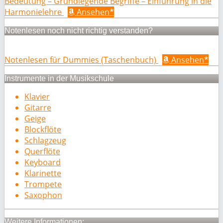
Bedeutung – Grundlegende Begriffe – Einführung in die
Harmonielehre
Ansehen*
Notenlesen noch nicht richtig verstanden?
Notenlesen für Dummies (Taschenbuch)
Ansehen*
Instrumente in der Musikschule
Klavier
Gitarre
Geige
Blockflöte
Schlagzeug
Querflöte
Keyboard
Klarinette
Trompete
Saxophon
Weitere Informationen: