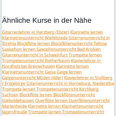
Ähnliche Kurse in der Nähe
Gitarrenlehrer in Herzberg (Elster)
Klarinette lernen
Klarinettenunterricht Wiefelstede
Gitarrenunterricht in
Strehla
Blockflöte lernen Blockflötenunterricht Teltow
Saxophon lernen Saxophonunterricht Bad Arolsen
Gitarrenunterricht in Schweinfurt
Trompete lernen
Trompetenunterricht Rotherbaum
Klavierlehrer in
Nordholz bei Bremerhaven
Klarinette lernen
Klarinettenunterricht Geisa
Geige lernen
Geigenunterricht Müden (Aller)
Klavierlehrer in Stollberg
/ Erzgebirge
Gitarrenunterricht in Horneburg, Niederelbe
Trompete lernen Trompetenunterricht Kirchberg,
Sachsen
Blockflöte lernen Blockflötenunterricht
Gieboldehausen
Querflöte lernen Querflötenunterricht
Marienheide
Klarinette lernen Klarinettenunterricht
Jägersfreude
Trompete lernen Trompetenunterricht