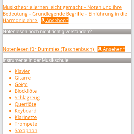
Musiktheorie lernen leicht gemacht – Noten und ihre
Bedeutung – Grundlegende Begriffe – Einführung in die
Harmonielehre
Ansehen*
Notenlesen noch nicht richtig verstanden?
Notenlesen für Dummies (Taschenbuch)
Ansehen*
Instrumente in der Musikschule
Klavier
Gitarre
Geige
Blockflöte
Schlagzeug
Querflöte
Keyboard
Klarinette
Trompete
Saxophon