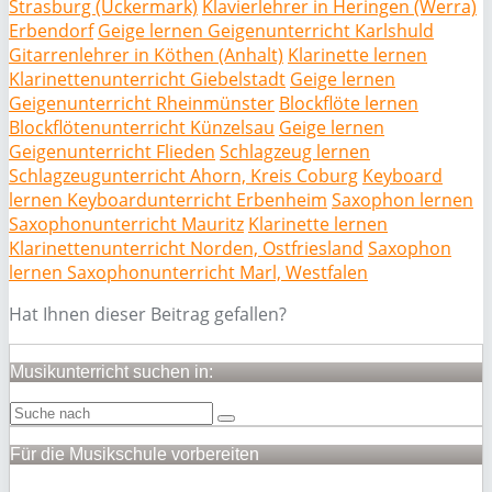
Strasburg (Uckermark)
Klavierlehrer in Heringen (Werra)
Erbendorf
Geige lernen Geigenunterricht Karlshuld
Gitarrenlehrer in Köthen (Anhalt)
Klarinette lernen
Klarinettenunterricht Giebelstadt
Geige lernen
Geigenunterricht Rheinmünster
Blockflöte lernen
Blockflötenunterricht Künzelsau
Geige lernen
Geigenunterricht Flieden
Schlagzeug lernen
Schlagzeugunterricht Ahorn, Kreis Coburg
Keyboard
lernen Keyboardunterricht Erbenheim
Saxophon lernen
Saxophonunterricht Mauritz
Klarinette lernen
Klarinettenunterricht Norden, Ostfriesland
Saxophon
lernen Saxophonunterricht Marl, Westfalen
Hat Ihnen dieser Beitrag gefallen?
Musikunterricht suchen in:
Für die Musikschule vorbereiten