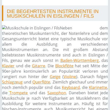
DIE BEGEHRTESTEN INSTRUMENTE IN
MUSIKSCHULEN IN EISLINGEN / FILS
Neben dem
theoretischen Musikunterricht, der Notenlehre und dem
Gesangsunterricht bietet eine typische Musikschule vor
allem die Ausbildung an verschiedenen
Musikinstrumenten an. Die mit großem Abstand
beliebtesten Musikinstrumente sind auch in Eislingen /
Fils, genau wie auch sonst in
Baden-Württemberg
, das
Klavier
und die
Gitarre
. Die
Blockflöte
hat seit Mitte der
90er-Jahre kontinuierlich an Popularität verloren und
rangiert nun hinter der
Geige
(
Violine
). Danach folgen
Schlagzeug
und
Querflöte
. Ziemlich gleichauf und immer
noch ziemlich populär sind das
Keyboard
, die
Klarinette
,
die
Trompete
und das
Saxophon
. Daneben bietet jede
Musikschule je nach Verfügbarkeit an Musiklehrern die
Ausbildung für weitere Instrumente an. Häufig ist für
Nischen-Instrumente auch Musikunterricht bei einem