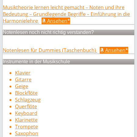
Musiktheorie lernen leicht gemacht – Noten und ihre
Bedeutung – Grundlegende Begriffe – Einführung in die
Harmonielehre
Ansehen*
Notenlesen noch nicht richtig verstanden?
Notenlesen für Dummies (Taschenbuch)
Ansehen*
Instrumente in der Musikschule
Klavier
Gitarre
Geige
Blockflöte
Schlagzeug
Querflöte
Keyboard
Klarinette
Trompete
Saxophon