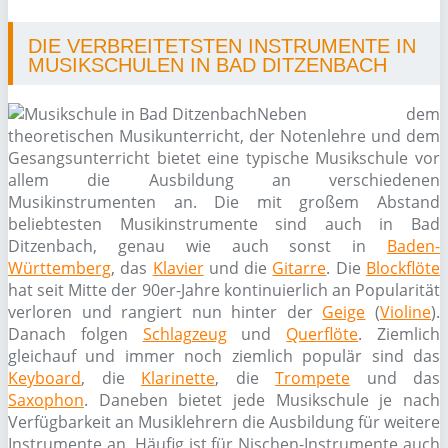
DIE VERBREITETSTEN INSTRUMENTE IN
MUSIKSCHULEN IN BAD DITZENBACH
Neben dem
theoretischen Musikunterricht, der Notenlehre und dem
Gesangsunterricht bietet eine typische Musikschule vor
allem die Ausbildung an verschiedenen
Musikinstrumenten an. Die mit großem Abstand
beliebtesten Musikinstrumente sind auch in Bad
Ditzenbach, genau wie auch sonst in
Baden-
Württemberg
, das
Klavier
und die
Gitarre
. Die
Blockflöte
hat seit Mitte der 90er-Jahre kontinuierlich an Popularität
verloren und rangiert nun hinter der
Geige
(
Violine
).
Danach folgen
Schlagzeug
und
Querflöte
. Ziemlich
gleichauf und immer noch ziemlich populär sind das
Keyboard
, die
Klarinette
, die
Trompete
und das
Saxophon
. Daneben bietet jede Musikschule je nach
Verfügbarkeit an Musiklehrern die Ausbildung für weitere
Instrumente an. Häufig ist für Nischen-Instrumente auch