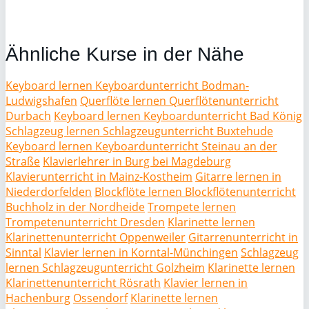
Ähnliche Kurse in der Nähe
Keyboard lernen Keyboardunterricht Bodman-
Ludwigshafen
Querflöte lernen Querflötenunterricht
Durbach
Keyboard lernen Keyboardunterricht Bad König
Schlagzeug lernen Schlagzeugunterricht Buxtehude
Keyboard lernen Keyboardunterricht Steinau an der
Straße
Klavierlehrer in Burg bei Magdeburg
Klavierunterricht in Mainz-Kostheim
Gitarre lernen in
Niederdorfelden
Blockflöte lernen Blockflötenunterricht
Buchholz in der Nordheide
Trompete lernen
Trompetenunterricht Dresden
Klarinette lernen
Klarinettenunterricht Oppenweiler
Gitarrenunterricht in
Sinntal
Klavier lernen in Korntal-Münchingen
Schlagzeug
lernen Schlagzeugunterricht Golzheim
Klarinette lernen
Klarinettenunterricht Rösrath
Klavier lernen in
Hachenburg
Ossendorf
Klarinette lernen