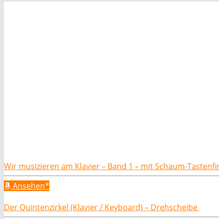
Wir musizieren am Klavier – Band 1 – mit Schaum-Tastenf
Ansehen*
Der Quintenzirkel (Klavier / Keyboard) – Drehscheibe