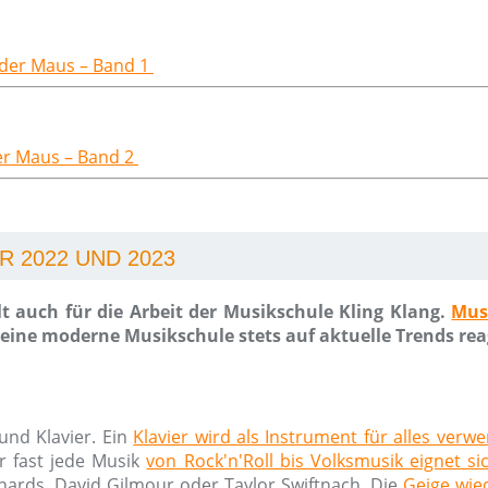
t der Maus – Band 1
der Maus – Band 2
 2022 UND 2023
t auch für die Arbeit der Musikschule Kling Klang.
Mus
ine moderne Musikschule stets auf aktuelle Trends rea
und Klavier. Ein
Klavier wird als Instrument für alles verw
r fast jede Musik
von Rock'n'Roll bis Volksmusik eignet si
chards, David Gilmour oder Taylor Swiftnach. Die
Geige wied