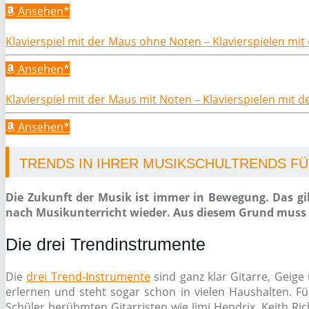
Ansehen*
Klavierspiel mit der Maus ohne Noten – Klavierspielen mi
Ansehen*
Klavierspiel mit der Maus mit Noten – Klavierspielen mit 
Ansehen*
TRENDS IN IHRER MUSIKSCHULTRENDS FÜR
Die Zukunft der Musik ist immer in Bewegung. Das gil
nach Musikunterricht wieder. Aus diesem Grund muss e
Die drei Trendinstrumente
Die
drei Trend-Instrumente
sind ganz klar Gitarre, Geige 
erlernen und steht sogar schon in vielen Haushalten. Fü
Schüler berühmten Gitarristen wie Jimi Hendrix, Keith Ri