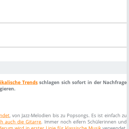
ikalische Trends
schlagen sich sofort in der Nachfrage
gieren.
endet
, von Jazz-Melodien bis zu Popsongs. Es ist einfach zu
ch auch die Gitarre
. Immer noch eifern Schülerinnen und
erum wird in erster Linie für klassische Musik
verwendet.